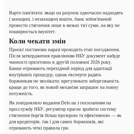
Варто пам'ятати: якщо на рахунок одночасно надходять
і захищені, і незахищені кошти, банк зобов'язаний
провести стягнення лише в межах тієї суми, на яку не
поширюється імунітет.
Коли чекати змін
Проєкт постанови наразі проходить етап погодження.
Після затвердження правлінням НБУ документ набуде
чинності орієнтовно в другій половині 2026 року.
Банки отримають перехідний період для адаптації
внутрішніх процедур, однак експерти радять
боржникам не зволікати: врегулювати заборгованість
краще до того, як новий механізм запрацює на повну
потужність.
Як повідомляло видання Delo.ua з посиланням на
пресслужбу НБУ, регулятор прагне зробити систему
стягнення боргів більш прозорою та ефективною — як
для кредиторів, так і для самих боржників, які
отримають чіткі правила гри.