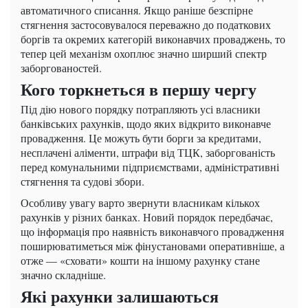
автоматичного списання. Якщо раніше безспірне
стягнення застосовувалося переважно до податкових
боргів та окремих категорій виконавчих проваджень, то
тепер цей механізм охоплює значно ширший спектр
заборгованостей.
Кого торкнеться в першу чергу
Під дію нового порядку потрапляють усі власники
банківських рахунків, щодо яких відкрито виконавче
провадження. Це можуть бути борги за кредитами,
несплачені аліменти, штрафи від ТЦК, заборгованість
перед комунальними підприємствами, адміністративні
стягнення та судові збори.
Особливу увагу варто звернути власникам кількох
рахунків у різних банках. Новий порядок передбачає,
що інформація про наявність виконавчого провадження
поширюватиметься між фінустановами оперативніше, а
отже — «сховати» кошти на іншому рахунку стане
значно складніше.
Які рахунки залишаються