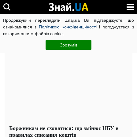
Продовжуючи переглядати Znaj.ua Ви підтверджуєте, що
ВІЙНА РОСІЇ ПРОТИ УКРАЇНИ
КОРОНАВІРУС В УКРАЇНІ І
ознайомилися з
Політикою конфіденційності
і погоджуєтеся з
використанням файлів cookie.
Головна
Важливе
ЧИТАТЬ НА РУССКОМ
Зрозумів
Боржникам не сховатися: що змінює НБУ в
правилах списання коштів