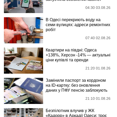
04:30 03.08.26
В Одесі перекриють воду на
семи вулицях: адреси ремонтних
робіт
07:40 02.08.26
Квартири на півдні: Одеса
+138%, Херсон -14% — актуальні
ціни купівлі та оренди
21:20 01.08.26
Замінили паспорт за кордоном
на ID-картку: без оновлення
даних у ПФУ пенсію заблокують
21:10 01.08.26
Безпілотник влучив у ЖК
«Кадорр» в Аркадії Одеси: троє