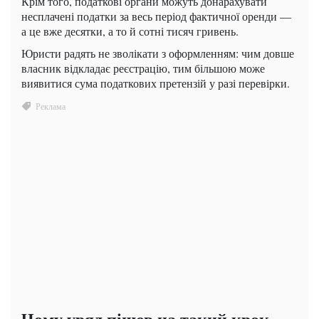
Крім того, податкові органи можуть донарахувати
несплачені податки за весь період фактичної оренди —
а це вже десятки, а то й сотні тисяч гривень.
Юристи радять не зволікати з оформленням: чим довше
власник відкладає реєстрацію, тим більшою може
виявитися сума податкових претензій у разі перевірки.
Чому уряд пішов на такий крок