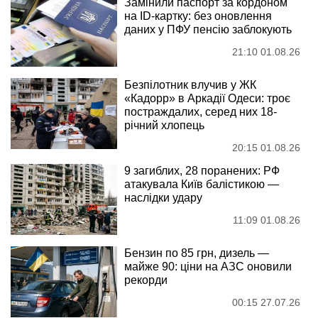
Замінили паспорт за кордоном
на ID-картку: без оновлення
даних у ПФУ пенсію заблокують
21:10 01.08.26
Безпілотник влучив у ЖК
«Кадорр» в Аркадії Одеси: троє
постраждалих, серед них 18-
річний хлопець
20:15 01.08.26
9 загиблих, 28 поранених: РФ
атакувала Київ балістикою —
наслідки удару
11:09 01.08.26
Бензин по 85 грн, дизель —
майже 90: ціни на АЗС оновили
рекорди
00:15 27.07.26