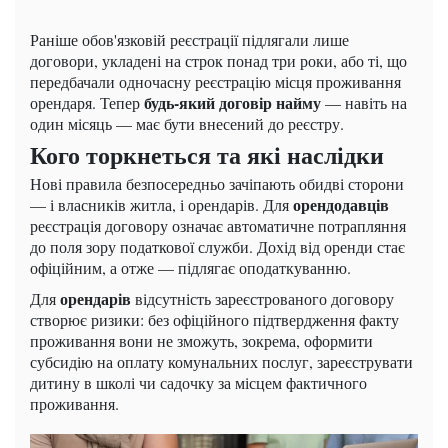
Раніше обов'язковій реєстрації підлягали лише
договори, укладені на строк понад три роки, або ті, що
передбачали одночасну реєстрацію місця проживання
будь-який договір найму
орендаря. Тепер
— навіть на
один місяць — має бути внесений до реєстру.
Кого торкнеться та які наслідки
Нові правила безпосередньо зачіпають обидві сторони
орендодавців
— і власників житла, і орендарів. Для
реєстрація договору означає автоматичне потрапляння
до поля зору податкової служби. Дохід від оренди стає
офіційним, а отже — підлягає оподаткуванню.
орендарів
Для
відсутність зареєстрованого договору
створює ризики: без офіційного підтвердження факту
проживання вони не зможуть, зокрема, оформити
субсидію на оплату комунальних послуг, зареєструвати
дитину в школі чи садочку за місцем фактичного
проживання.