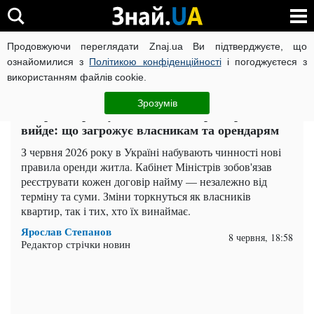
Продовжуючи переглядати Znaj.ua Ви підтверджуєте, що
ВІЙНА РОСІЇ ПРОТИ УКРАЇНИ
КОРОНАВІРУС В УКРАЇНІ І
ознайомилися з
Політикою конфіденційності
і погоджуєтеся з
використанням файлів cookie.
Головна
Важливе
ЧИТАТЬ НА РУССКОМ
Зрозумів
З червня орендувати житло без реєстрації не
вийде: що загрожує власникам та орендарям
З червня 2026 року в Україні набувають чинності нові
правила оренди житла. Кабінет Міністрів зобов'язав
реєструвати кожен договір найму — незалежно від
терміну та суми. Зміни торкнуться як власників
квартир, так і тих, хто їх винаймає.
Ярослав Степанов
8 червня, 18:58
Редактор стрічки новин