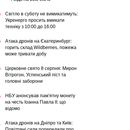
Світло в суботу не вимикатимуть:
0
Укренерго просить вмикати
техніку з 10:00 до 16:00
Атака дронів на Єкатеринбург:
0
горить склад Wildberries, пожежа
може тривати добу
Церковне свято 8 серпня: Мирон
0
Вітрогон, Успенський піст та
головні заборони
НБУ анонсував пам'ятну монету
5
на честь Іоанна Павла II: що
відомо
Атака дронів на Дніпро та Київ:
1
Повітряні сили попередили про