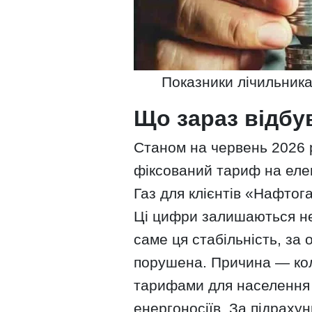
Показники лічильника
Що зараз відбу
Станом на червень 2026 р
фіксований тариф на ел
Газ для клієнтів «Нафтог
Ці цифри залишаються не
саме ця стабільність, за 
порушена. Причина — ко
тарифами для населення
енергоносіїв. За підраху