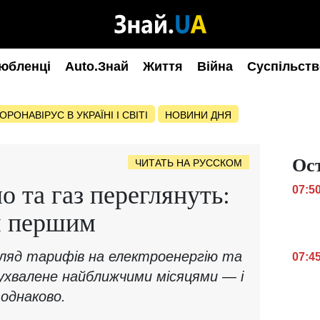
юбленці
Auto.Знай
Життя
Війна
Суспільств
ОРОНАВІРУС В УКРАЇНІ І СВІТІ
НОВИНИ ДНЯ
Ос
ЧИТАТЬ НА РУССКОМ
о та газ переглянуть:
07:5
я першим
гляд тарифів на електроенергію та
07:4
ухвалене найближчими місяцями — і
 однаково.