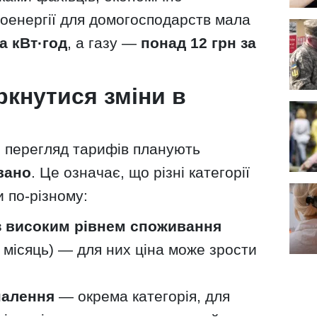
роенергії для домогосподарств мала
за кВт·год
, а газу —
понад 12 грн за
ркнутися зміни в
 перегляд тарифів планують
вано
. Це означає, що різні категорії
и по-різному:
з високим рівнем споживання
а місяць) — для них ціна може зрости
палення
— окрема категорія, для