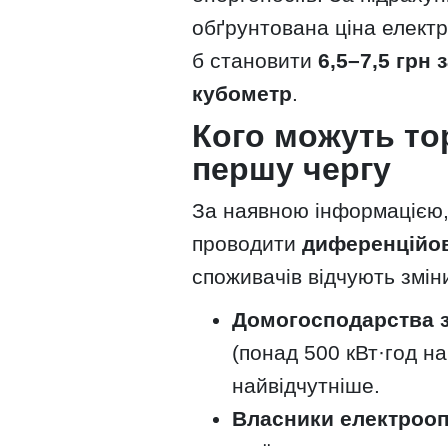
обґрунтована ціна елект
б становити
6,5–7,5 грн 
кубометр
.
Кого можуть то
першу чергу
За наявною інформацією,
проводити
диференційо
споживачів відчують змін
Домогосподарства 
(понад 500 кВт·год н
найвідчутніше.
Власники електроо