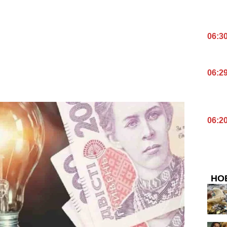
06:3
06:2
06:2
НО