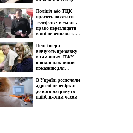
Поліція або ТЦК
просять показати
телефон: чи мають
право переглядати
ваші переписки та
фото
Пенсіонери
відчують прибавку
в гаманцях: ПФУ
оновив важливий
показник для
розрахунку виплат
В Україні розпочали
адресні перевірки:
до кого нагрянуть
найближчим часом