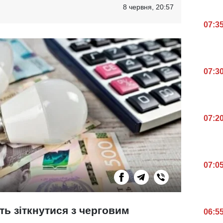
8 червня, 20:57
07:3
07:3
07:2
07:0
ть зіткнутися з черговим
06:5