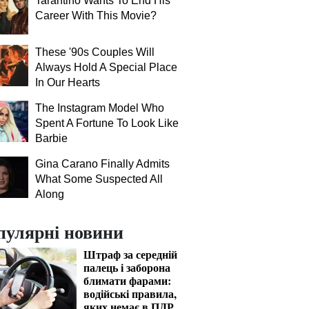
Tarantino Wants To End His
Career With This Movie?
These '90s Couples Will
Always Hold A Special Place
In Our Hearts
The Instagram Model Who
Spent A Fortune To Look Like
Barbie
Gina Carano Finally Admits
What Some Suspected All
Along
пулярні новини
Штраф за середній
палець і заборона
блимати фарами:
водійські правила,
яких немає в ПДР