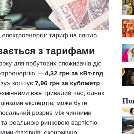
 електроенергії: тариф на світло
вається з тарифами
оку для побутових споживачів діє
ектроенергію —
4,32 грн за кВт·год
.
азу» коштує
7,96 грн за кубометр
.
змінними вже тривалий час, однак
По
оцінками експертів, може бути
лосальний розрив між чинними
 та реальною ринковою вартістю
нками фахівців, економічно