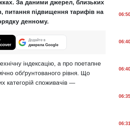
жках. За даними джерел, близьких
, питання підвищення тарифів на
06:5
порядку денному.
у
Додайте в
06:4
cover
джерела Google
ехнічну індексацію, а про поетапне
06:4
мічно обґрунтованого рівня. Що
их категорій споживачів —
06:3
06:3