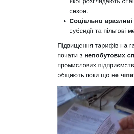
якої розглядають спе
сезон.
Соціально вразливі
субсидії та пільгові м
Підвищення тарифів на га
почати з
непобутових с
промислових підприємств.
обіцяють поки що
не чіпа