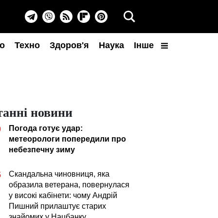
о
Техно
Здоров'я
Наука
Інше
танні новини
Погода готує удар:
0
метеорологи попередили про
небезпечну зиму
Скандальна чиновниця, яка
5
образила ветерана, повернулася
у високі кабінети: чому Андрій
Пишний прилаштує старих
знайомих у Нацбанку