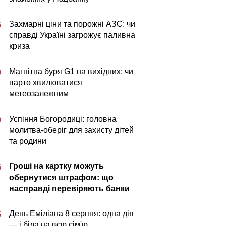
Захмарні ціни та порожні АЗС: чи
5
справді Україні загрожує паливна
криза
Магнітна буря G1 на вихідних: чи
0
варто хвилюватися
метеозалежним
Успіння Богородиці: головна
0
молитва-оберіг для захисту дітей
та родини
Гроші на картку можуть
5
обернутися штрафом: що
насправді перевіряють банки
День Еміліана 8 серпня: одна дія
5
— і біда на всю сім'ю