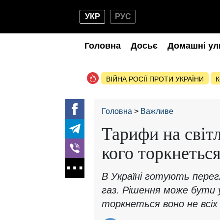
УКР
РУС
Головна
Досьє
Домашні ул
ВІЙНА РОСІЇ ПРОТИ УКРАЇНИ
К
Головна
Важливе
Тарифи на світл
кого торкнетьс
В Україні готують пере
газ. Рішення може бути 
торкнеться воно не всіх