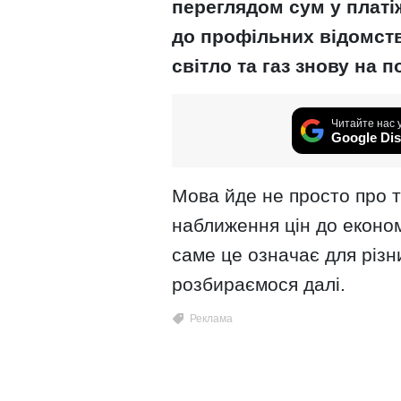
переглядом сум у платі
до профільних відомств
світло та газ знову на 
Читайте нас 
Google Dis
Мова йде не просто про т
наближення цін до еконо
саме це означає для різн
розбираємося далі.