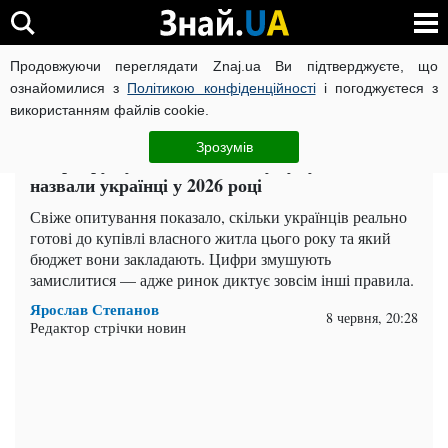
Продовжуючи переглядати Znaj.ua Ви підтверджуєте, що
ВІЙНА РОСІЇ ПРОТИ УКРАЇНИ
КОРОНАВІРУС В УКРАЇНІ І
ознайомилися з
Політикою конфіденційності
і погоджуєтеся з
використанням файлів cookie.
Головна
Важливе
ЧИТАТЬ НА РУССКОМ
Зрозумів
Квартиру куплять не всі: яку суму на житло
назвали українці у 2026 році
Свіже опитування показало, скільки українців реально
готові до купівлі власного житла цього року та який
бюджет вони закладають. Цифри змушують
замислитися — адже ринок диктує зовсім інші правила.
Ярослав Степанов
8 червня, 20:28
Редактор стрічки новин