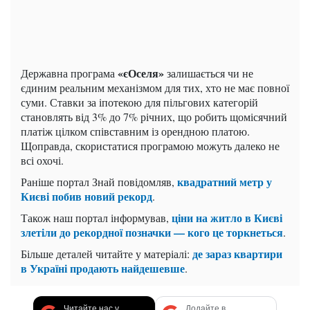
«єОселя»
Державна програма
залишається чи не
єдиним реальним механізмом для тих, хто не має повної
суми. Ставки за іпотекою для пільгових категорій
становлять від 3% до 7% річних, що робить щомісячний
платіж цілком співставним із орендною платою.
Щоправда, скористатися програмою можуть далеко не
всі охочі.
квадратний метр у
Раніше портал Знай повідомляв,
Києві побив новий рекорд
.
ціни на житло в Києві
Також наш портал інформував,
злетіли до рекордної позначки — кого це торкнеться
.
де зараз квартири
Більше деталей читайте у матеріалі:
в Україні продають найдешевше
.
Читайте нас у
Додайте в