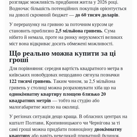
розглядає можливість придбання житла у 2026 році.
Водночас більшість потенційних покупців орієнтується
до 60 тисяч доларів
на доволі скромний бюджет —
.
У перерахунку на гривню за поточним курсом це
2,5 мільйона гривень
становить приблизно
. Сума
нібито й немала, проте на ринку нерухомості великих
міст вона відкриває досить обмежені можливості.
Що реально можна купити за ці
гроші
Для порівняння: середня вартість квадратного метра в
київських новобудовах нещодавно сягнула позначки
122 тисячі гривень
. Таким чином, за 2,5 мільйона
гривень у столиці можна розраховувати хіба що на
однокімнатну квартиру площею близько 20
квадратних метрів
— тобто на студію або
малогабаритне житло на околиці.
У регіонах ситуація дещо краща. В обласних центрах на
кшталт Полтави, Кропивницького чи Чернігова за ті
двокімнатну
самі гроші можна придбати повноцінну
квартиру
або навіть невеликий приватний будинок.