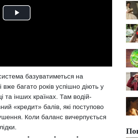
система базуватиметься на
 вже багато років успішно діють у
і та інших країнах. Там водій-
ний «кредит» балів, які поступово
ушення. Коли баланс вичерпується
лідки.
По