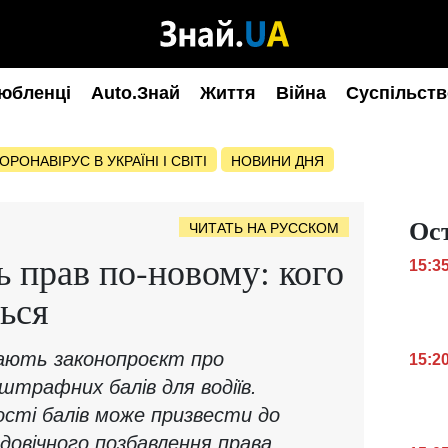
юбленці
Auto.Знай
Життя
Війна
Суспільств
ОРОНАВІРУС В УКРАЇНІ І СВІТІ
НОВИНИ ДНЯ
Ос
ЧИТАТЬ НА РУССКОМ
 прав по-новому: кого
15:3
ться
дають законопроєкт про
15:2
трафних балів для водіїв.
ості балів може призвести до
довічного позбавлення права