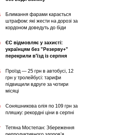
Блимання фарами карається
5
штрафом: які жести на дорозі за
кордоном доведуть до біди
ЄС відмовляє у захисті:
0
українцям без "Резерву+"
перекрили в'їзд із серпня
Проїзд — 25 грн в автобусі, 12
5
грн у тролейбусі: тарифи
підвищили вдруге за чотири
місяці
Соняшникова олія по 109 грн за
0
пляшку: рекордні ціни в серпні
Тетяна Мостепан: Збереження
7
репродуктивного здоров'я