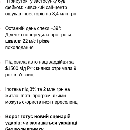
"Прибуток" у застосунку був
5
фейком: київський call-центр
ошукав інвесторів на 8,4 млн грн
Останній день спеки +39°:
0
Діденко попередила про грози,
шквали 22 м/с і різке
похолодання
Підірвала авто нацгвардійця за
5
$1500 від РФ: киянка отримала 9
років в'язниці
Іпотека під 3% та 2 млн грн на
5
житло: пʼять програм, якими
можуть скористатися переселенці
Ворог готує новий сценарій
0
ударів: чи залишаться українці
без води взимку