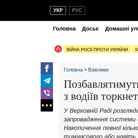
УКР
РУС
Головна
Досьє
Домашні ул
ВІЙНА РОСІЇ ПРОТИ УКРАЇНИ
К
Головна
Важливе
Позбавлятимуть
з водіїв торкне
У Верховній Раді розгля
запровадження системи ш
Накопичення певної кільк
тимчасового або навіть 