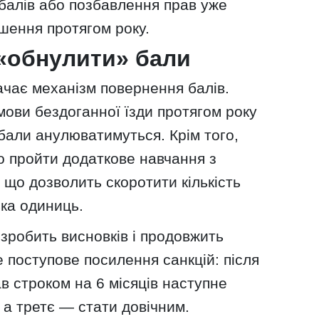
балів або позбавлення прав уже
ушення протягом року.
«обнулити» бали
ачає механізм повернення балів.
ови бездоганної їзди протягом року
бали анулюватимуться. Крім того,
о пройти додаткове навчання з
 що дозволить скоротити кількість
ька одиниць.
 зробить висновків і продовжить
 поступове посилення санкцій: після
 строком на 6 місяців наступне
 а третє — стати довічним.