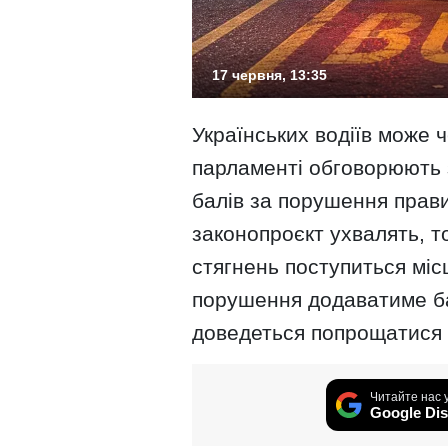
17 червня, 13:35
Українських водіїв може
парламенті обговорюють
балів за порушення прав
законопроєкт ухвалять, 
стягнень поступиться міс
порушення додаватиме ба
доведеться попрощатися з
Читайте нас 
Google Dis