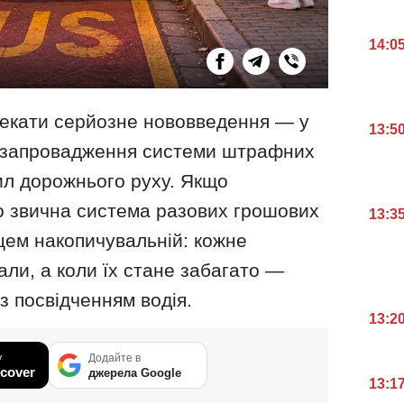
14:0
 чекати серйозне нововведення — у
13:5
 запровадження системи штрафних
ил дорожнього руху. Якщо
то звична система разових грошових
13:3
цем накопичувальній: кожне
ли, а коли їх стане забагато —
 посвідченням водія.
13:2
у
Додайте в
cover
джерела Google
13:1