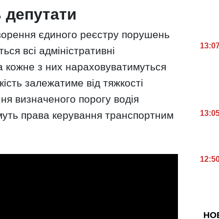
 депутати
творення єдиного реєстру порушень
13:0
ься всі адміністративні
а кожне з них нараховуватимуться
кість залежатиме від тяжкості
ння визначеного порогу водія
13:0
уть права керування транспортним
12:5
НО