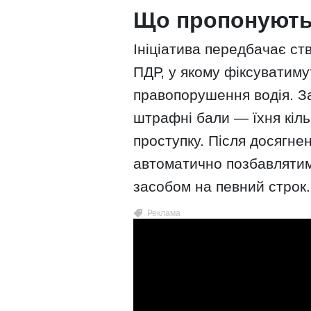
Що пропонують
Ініціатива передбачає с
ПДР, у якому фіксуватимут
правопорушення водія. З
штрафні бали — їхня кіль
проступку. Після досягне
автоматично позбавлятим
засобом на певний строк.