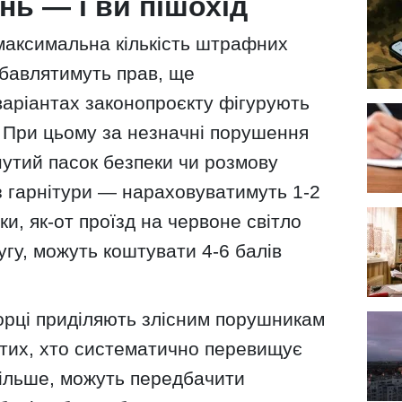
нь — і ви пішохід
максимальна кількість штрафних
озбавлятимуть прав, ще
варіантах законопроєкту фігурують
. При цьому за незначні порушення
утий пасок безпеки чи розмову
 гарнітури — нараховуватимуть 1-2
и, як-от проїзд на червоне світло
угу, можуть коштувати 4-6 балів
орці приділяють злісним порушникам
 тих, хто систематично перевищує
 більше, можуть передбачити