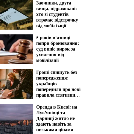
Заочники, друга
вища, відраховані:
хто зі студентів
втрачає відстрочку
від мобілізації
5 років в'язниці
попри бронювання:
суд виніс вирок за
ухилення від
мобілізації
Гроші спишуть без
попередження:
українців
попередили про нові
правила стягнення
боргів
Оренда в Києві: на
Лук'янівці та
Дарниці житло не
здають навіть за
низькими цінами