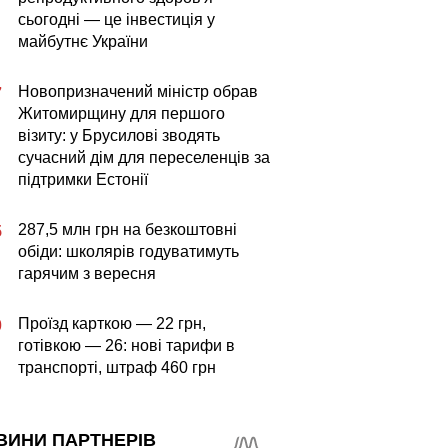
сьогодні — це інвестиція у
майбутнє України
Новопризначений міністр обрав
7
Житомирщину для першого
візиту: у Брусилові зводять
сучасний дім для переселенців за
підтримки Естонії
287,5 млн грн на безкоштовні
5
обіди: школярів годуватимуть
гарячим з вересня
Проїзд карткою — 22 грн,
0
готівкою — 26: нові тарифи в
транспорті, штраф 460 грн
ВИНИ ПАРТНЕРІВ