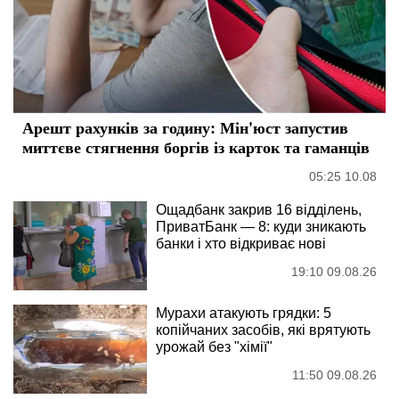
Арешт рахунків за годину: Мін'юст запустив
миттєве стягнення боргів із карток та гаманців
05:25 10.08
Ощадбанк закрив 16 відділень,
ПриватБанк — 8: куди зникають
банки і хто відкриває нові
19:10 09.08.26
Мурахи атакують грядки: 5
копійчаних засобів, які врятують
урожай без "хімії"
11:50 09.08.26