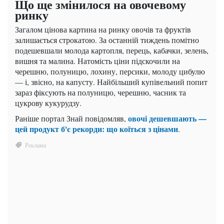
Що ще змінилося на овочевому
ринку
Загалом цінова картина на ринку овочів та фруктів
залишається строкатою. За останній тиждень помітно
подешевшали молода картопля, перець, кабачки, зелень,
вишня та малина. Натомість ціни підскочили на
черешню, полуницю, лохину, персики, молоду цибулю
— і, звісно, на капусту. Найбільший купівельний попит
зараз фіксують на полуницю, черешню, часник та
цукрову кукурудзу.
овочі дешевшають —
Раніше портал Знай повідомляв,
цей продукт б'є рекорди: що коїться з цінами
.