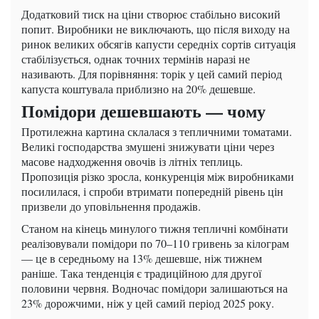
Додатковий тиск на ціни створює стабільно високий
попит. Виробники не виключають, що після виходу на
ринок великих обсягів капусти середніх сортів ситуація
стабілізується, однак точних термінів наразі не
називають. Для порівняння: торік у цей самий період
капуста коштувала приблизно на 20% дешевше.
Помідори дешевшають — чому
Протилежна картина склалася з тепличними томатами.
Великі господарства змушені знижувати ціни через
масове надходження овочів із літніх теплиць.
Пропозиція різко зросла, конкуренція між виробниками
посилилася, і спроби втримати попередній рівень цін
призвели до уповільнення продажів.
Станом на кінець минулого тижня тепличні комбінати
реалізовували помідори по 70–110 гривень за кілограм
— це в середньому на 13% дешевше, ніж тижнем
раніше. Така тенденція є традиційною для другої
половини червня. Водночас помідори залишаються на
23% дорожчими, ніж у цей самий період 2025 року.