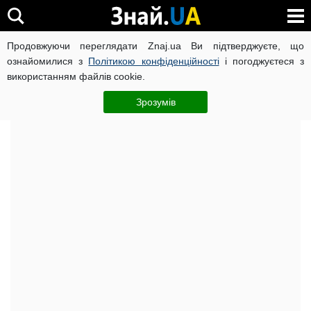
Продовжуючи переглядати Znaj.ua Ви підтверджуєте, що
ВІЙНА РОСІЇ ПРОТИ УКРАЇНИ
КОРОНАВІРУС В УКРАЇНІ І
ознайомилися з
Політикою конфіденційності
і погоджуєтеся з
використанням файлів cookie.
Головна
Важливе
ЧИТАТЬ НА РУССКОМ
Зрозумів