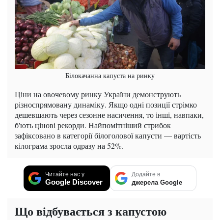
Білокачанна капуста на ринку
Ціни на овочевому ринку України демонструють
різноспрямовану динаміку. Якщо одні позиції стрімко
дешевшають через сезонне насичення, то інші, навпаки,
б'ють цінові рекорди. Найпомітніший стрибок
зафіксовано в категорії білоголової капусти — вартість
кілограма зросла одразу на 52%.
Читайте нас у
Додайте в
Google Discover
джерела Google
Що відбувається з капустою