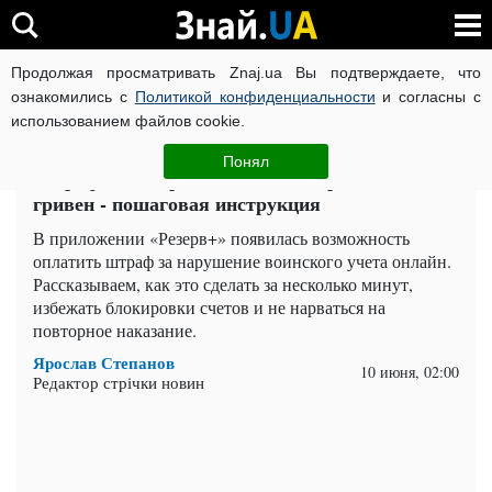
Продолжая просматривать Znaj.ua Вы подтверждаете, что
ВОЙНА РОССИИ ПРОТИВ УКРАИНЫ
КОРОНАВИРУС В 
ознакомились с
Политикой конфиденциальности
и согласны с
использованием файлов cookie.
Главная
Важное
ЧИТАТИ УКРАЇНСЬКОЮ
Понял
Штраф в "Резерв+": как не потерять 17 тысяч
гривен - пошаговая инструкция
В приложении «Резерв+» появилась возможность
оплатить штраф за нарушение воинского учета онлайн.
Рассказываем, как это сделать за несколько минут,
избежать блокировки счетов и не нарваться на
повторное наказание.
Ярослав Степанов
10 июня, 02:00
Редактор стрічки новин