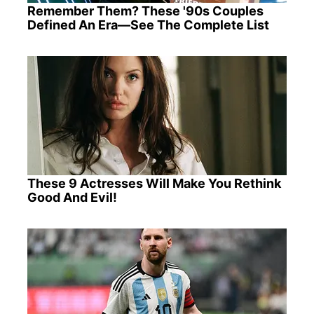
Remember Them? These '90s Couples
Defined An Era—See The Complete List
These 9 Actresses Will Make You Rethink
Good And Evil!