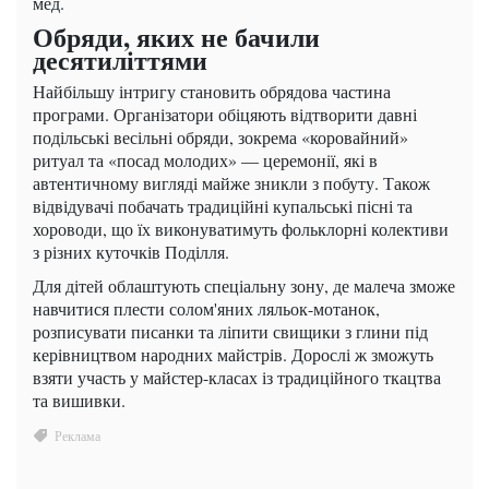
мед.
Обряди, яких не бачили
десятиліттями
Найбільшу інтригу становить обрядова частина
програми. Організатори обіцяють відтворити давні
подільські весільні обряди, зокрема «коровайний»
ритуал та «посад молодих» — церемонії, які в
автентичному вигляді майже зникли з побуту. Також
відвідувачі побачать традиційні купальські пісні та
хороводи, що їх виконуватимуть фольклорні колективи
з різних куточків Поділля.
Для дітей облаштують спеціальну зону, де малеча зможе
навчитися плести солом'яних ляльок-мотанок,
розписувати писанки та ліпити свищики з глини під
керівництвом народних майстрів. Дорослі ж зможуть
взяти участь у майстер-класах із традиційного ткацтва
та вишивки.