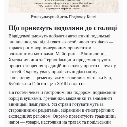
Етнокультурний день Поділля у Києві
Що привезуть подоляни до столиці
Відвідувачі зможуть побачити автентичні подільські
вишиванки, які відрізняються особливою технікою —
характерним чорно-червоним орнаментом із
рослинними мотивами. Майстрині з Вінниччини,
Хмельниччини та Тернопільщини продемонструють
процес створення традиційного одягу просто на очах у
гостей. Окрему увагу приділять подільському
гончарству — ремеслу, яким славилися містечка Бар,
Бубнівка та Гайсин ще з XVIII століття.
На гостей чекає й гастрономічна подорож: подільський
борщ із вушками, гречаники, маківники та знамениті
вінницькі пампушки. Усі страви готуватимуть за
старовинними рецептами, зібраними в етнографічних
експедиціях регіоном. Окремо презентують традиційні
напої — узвари, настоянки на травах та подільський