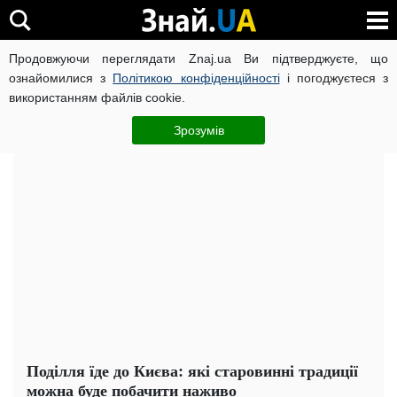
Продовжуючи переглядати Znaj.ua Ви підтверджуєте, що
ВІЙНА РОСІЇ ПРОТИ УКРАЇНИ
КОРОНАВІРУС В УКРАЇНІ І
ознайомилися з
Політикою конфіденційності
і погоджуєтеся з
використанням файлів cookie.
Головна
Важливе
ЧИТАТЬ НА РУССКОМ
Зрозумів
Поділля їде до Києва: які старовинні традиції
можна буде побачити наживо