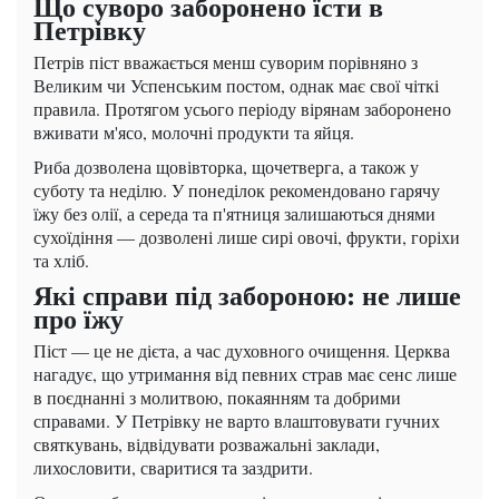
Що суворо заборонено їсти в
Петрівку
Петрів піст вважається менш суворим порівняно з
Великим чи Успенським постом, однак має свої чіткі
правила. Протягом усього періоду вірянам заборонено
вживати м'ясо, молочні продукти та яйця.
Риба дозволена щовівторка, щочетверга, а також у
суботу та неділю. У понеділок рекомендовано гарячу
їжу без олії, а середа та п'ятниця залишаються днями
сухоїдіння — дозволені лише сирі овочі, фрукти, горіхи
та хліб.
Які справи під забороною: не лише
про їжу
Піст — це не дієта, а час духовного очищення. Церква
нагадує, що утримання від певних страв має сенс лише
в поєднанні з молитвою, покаянням та добрими
справами. У Петрівку не варто влаштовувати гучних
святкувань, відвідувати розважальні заклади,
лихословити, сваритися та заздрити.