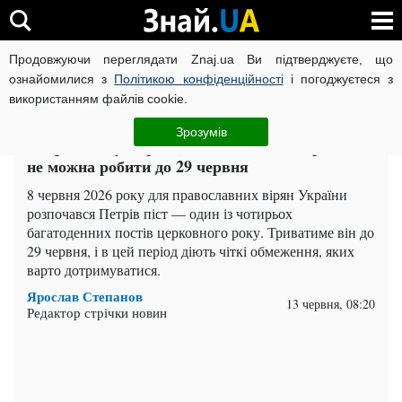
Продовжуючи переглядати Znaj.ua Ви підтверджуєте, що
ВІЙНА РОСІЇ ПРОТИ УКРАЇНИ
КОРОНАВІРУС В УКРАЇНІ І
ознайомилися з
Політикою конфіденційності
і погоджуєтеся з
використанням файлів cookie.
Головна
Важливе
ЧИТАТЬ НА РУССКОМ
Зрозумів
Петрів піст уже розпочався: що категорично
не можна робити до 29 червня
8 червня 2026 року для православних вірян України
розпочався Петрів піст — один із чотирьох
багатоденних постів церковного року. Триватиме він до
29 червня, і в цей період діють чіткі обмеження, яких
варто дотримуватися.
Ярослав Степанов
13 червня, 08:20
Редактор стрічки новин