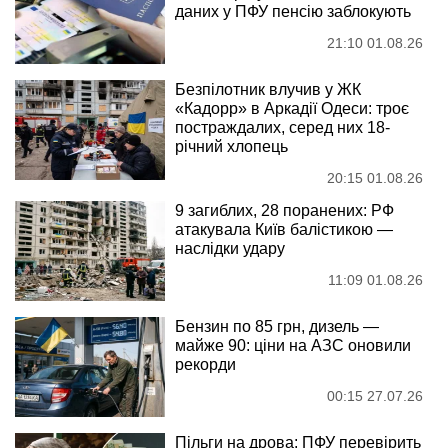
даних у ПФУ пенсію заблокують
21:10 01.08.26
Безпілотник влучив у ЖК
«Кадорр» в Аркадії Одеси: троє
постраждалих, серед них 18-
річний хлопець
20:15 01.08.26
9 загиблих, 28 поранених: РФ
атакувала Київ балістикою —
наслідки удару
11:09 01.08.26
Бензин по 85 грн, дизель —
майже 90: ціни на АЗС оновили
рекорди
00:15 27.07.26
Пільги на дрова: ПФУ перевірить