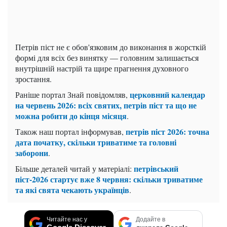
Петрів піст не є обов'язковим до виконання в жорсткій
формі для всіх без винятку — головним залишається
внутрішній настрій та щире прагнення духовного
зростання.
церковний календар
Раніше портал Знай повідомляв,
на червень 2026: всіх святих, петрів піст та що не
можна робити до кінця місяця
.
петрів піст 2026: точна
Також наш портал інформував,
дата початку, скільки триватиме та головні
заборони
.
петрівський
Більше деталей читай у матеріалі:
піст-2026 стартує вже 8 червня: скільки триватиме
та які свята чекають українців
.
Читайте нас у
Додайте в