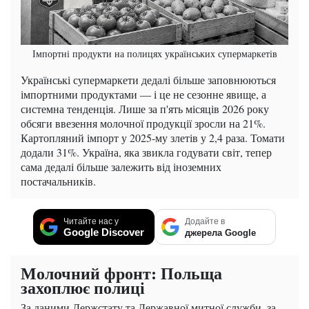
Імпортні продукти на полицях українських супермаркетів
Українські супермаркети дедалі більше заповнюються
імпортними продуктами — і це не сезонне явище, а
системна тенденція. Лише за п'ять місяців 2026 року
обсяги ввезення молочної продукції зросли на 21%.
Картопляний імпорт у 2025-му злетів у 2,4 раза. Томати
додали 31%. Україна, яка звикла годувати світ, тепер
сама дедалі більше залежить від іноземних
постачальників.
Читайте нас у
Додайте в
Google Discover
джерела Google
Молочний фронт: Польща
захоплює полиці
За даними Держстату та Державної митної служби, за