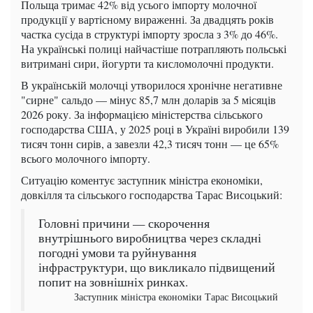
Польща тримає 42% від усього імпорту молочної
продукції у вартісному вираженні. За двадцять років
частка сусіда в структурі імпорту зросла з 3% до 46%.
На українські полиці найчастіше потрапляють польські
витримані сири, йогурти та кисломолочні продукти.
В українській молочці утворилося хронічне негативне
"сирне" сальдо — мінус 85,7 млн доларів за 5 місяців
2026 року. За інформацією міністерства сільського
господарства США, у 2025 році в Україні виробили 139
тисяч тонн сирів, а завезли 42,3 тисяч тонн — це 65%
всього молочного імпорту.
Ситуацію коментує заступник міністра економіки,
довкілля та сільського господарства Тарас Висоцький:
Головні причини — скорочення
внутрішнього виробництва через складні
погодні умови та руйнування
інфраструктури, що викликало підвищений
попит на зовнішніх ринках.
Заступник міністра економіки Тарас Висоцький