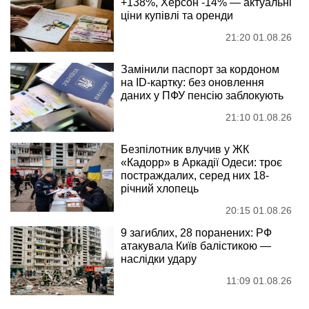
+138%, Херсон -14% — актуальні
ціни купівлі та оренди
21:20 01.08.26
Замінили паспорт за кордоном
на ID-картку: без оновлення
даних у ПФУ пенсію заблокують
21:10 01.08.26
Безпілотник влучив у ЖК
«Кадорр» в Аркадії Одеси: троє
постраждалих, серед них 18-
річний хлопець
20:15 01.08.26
9 загиблих, 28 поранених: РФ
атакувала Київ балістикою —
наслідки удару
11:09 01.08.26