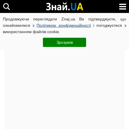
Продовжуючи переглядати Znaj.ua Ви підтверджуєте, що
ВІЙНА РОСІЇ ПРОТИ УКРАЇНИ
КОРОНАВІРУС В УКРАЇНІ І
ознайомилися з
Політикою конфіденційності
і погоджуєтеся з
використанням файлів cookie.
Головна
Важливе
ЧИТАТЬ НА РУССКОМ
Зрозумів