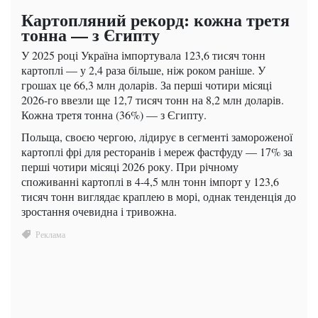
Картопляний рекорд: кожна третя
тонна — з Єгипту
У 2025 році Україна імпортувала 123,6 тисяч тонн
картоплі — у 2,4 раза більше, ніж роком раніше. У
грошах це 66,3 млн доларів. За перші чотири місяці
2026-го ввезли ще 12,7 тисяч тонн на 8,2 млн доларів.
Кожна третя тонна (36%) — з Єгипту.
Польща, своєю чергою, лідирує в сегменті замороженої
картоплі фрі для ресторанів і мереж фастфуду — 17% за
перші чотири місяці 2026 року. При річному
споживанні картоплі в 4-4,5 млн тонн імпорт у 123,6
тисяч тонн виглядає краплею в морі, однак тенденція до
зростання очевидна і тривожна.