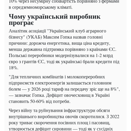
10% через несумірну собівартість порівняно з фермами
в середземноморському кліматі.
Чому український виробник
програє
Аналітик асоціації "Український клуб аграрного
бізнесу" (УКАБ) Максим Гопка назвав головні
причини: дорожча енергетика, вища ціна кредиту,
менша державна підтримка порівняно з країнами ЄС.
Польські переробники модернізувалися на 1-2 млрд
євро з грантів ЄС, тоді як українські брали кредити під
18%.
"Для тепличних комбінатів і молокопереробних
підприємств електроенергія залишається головним
болем — у 2026 році тариф на передачу зріс ще на 8%",
— зазначає Гопка. Дефіцит овочесховищ в Україні
становить 50-60% від потреби.
Через війну та руйнування інфраструктури обсяги
внутрішнього виробництва овочів скоротилися. З 2022
року триває скорочення посівних площ і пасовищ,
утворюється дефіцит сировини — тоді як у сусідніх