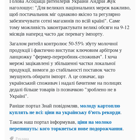
Голова Асоціації ритейлерів України Андрій Жук
наголошує: "Для великих національних мереж важливо,
щоб постачальник міг однаково якісно та регулярно
забезпечувати сотні магазинів по всій країні". Саме
тому можливість законтрактувати великі обсяги на 9-12
місяців наперед часто дає перевагу імпорту.
Загалом ритейл контролює 50-55% збуту молочної
продукції і фактично виступає ключовим арбітром у
ланцюжку "фермер-переробник-споживач". І хоча
мережі зацікавлені у збільшенні частки локальної
продукції, вимоги до стабільності поставок часто
змушують обирати імпорт. А це означає, що
український споживач і надалі бачитиме на полицях
дедалі більше товарів із позначкою "зроблено не в
Україні".
молоду картоплю
Раніше портал Знай повідомляв,
куплять не всі: ціни на українську б'ють рекорди
.
ціни на молоко
Також наш портал інформував,
перепишуть: кого торкнеться нове подорожчання
.