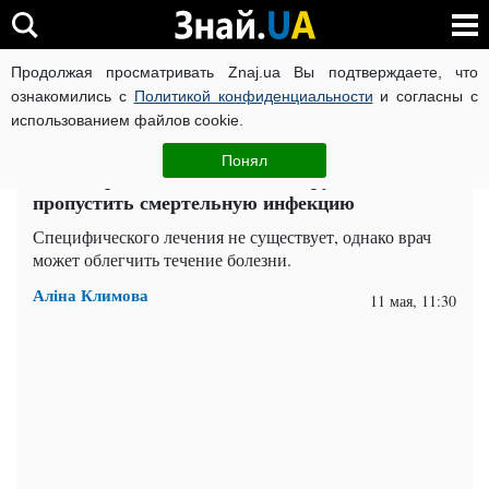
Продолжая просматривать Znaj.ua Вы подтверждаете, что
ВОЙНА РОССИИ ПРОТИВ УКРАИНЫ
КОРОНАВИРУС В 
ознакомились с
Политикой конфиденциальности
и согласны с
использованием файлов cookie.
Главная
Важное
ЧИТАТИ УКРАЇНСЬКОЮ
Понял
Как вовремя выявить хантавирус и не
пропустить смертельную инфекцию
Специфического лечения не существует, однако врач
может облегчить течение болезни.
Аліна Климова
11 мая, 11:30