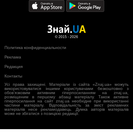
© 2015 - 2026
Политика конфиденциальности
Реклама
Редакция
Контакты
Усі права захищені. Матеріали із сайта «Znaj.ua» можуть
використовуватися іншими користувачами безкоштовно з
обов’язковим активним гіперпосиланням на znaj.ua,
розміщеним в першому абзаці матеріалу. Також активне
гіперпосилання на сайт znaj.ua необхідне при використанні
частини матеріалу. Відповідальність за зміст рекламних
матеріалів несе рекламодавець. Думка авторів матеріалів
може не збігатися з позицією редакції.