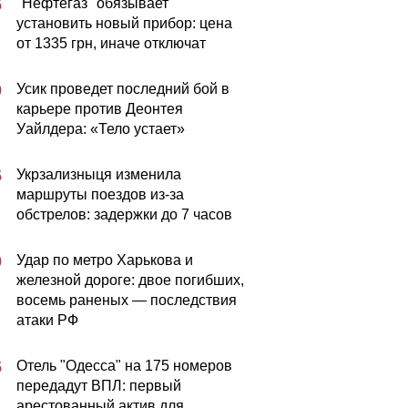
"Нефтегаз" обязывает
5
установить новый прибор: цена
от 1335 грн, иначе отключат
Усик проведет последний бой в
0
карьере против Деонтея
Уайлдера: «Тело устает»
Укрзализныця изменила
5
маршруты поездов из-за
обстрелов: задержки до 7 часов
Удар по метро Харькова и
9
железной дороге: двое погибших,
восемь раненых — последствия
атаки РФ
Отель "Одесса" на 175 номеров
5
передадут ВПЛ: первый
арестованный актив для