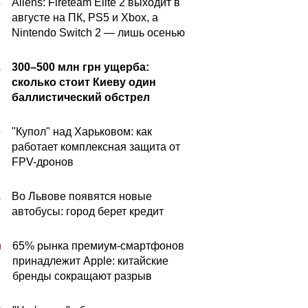
Aliens: Fireteam Elite 2 выходит в
0
августе на ПК, PS5 и Xbox, а
Nintendo Switch 2 — лишь осенью
300–500 млн грн ущерба:
5
сколько стоит Киеву один
баллистический обстрел
"Купол" над Харьковом: как
0
работает комплексная защита от
FPV-дронов
Во Львове появятся новые
5
автобусы: город берет кредит
65% рынка премиум-смартфонов
0
принадлежит Apple: китайские
бренды сокращают разрыв