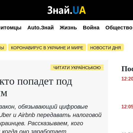
питомцы
Auto.Знай
Жизнь
Война
Общество
НЫ
КОРОНАВИРУС В УКРАИНЕ И МИРЕ
НОВОСТИ ДНЯ
По
ЧИТАТИ УКРАЇНСЬКОЮ
кто попадет под
12:2
ым
 закон, обязывающий цифровые
12:0
ber и Airbnb передавать налоговой
раинцев. Рассказываем, кого
 когда оно заработает.