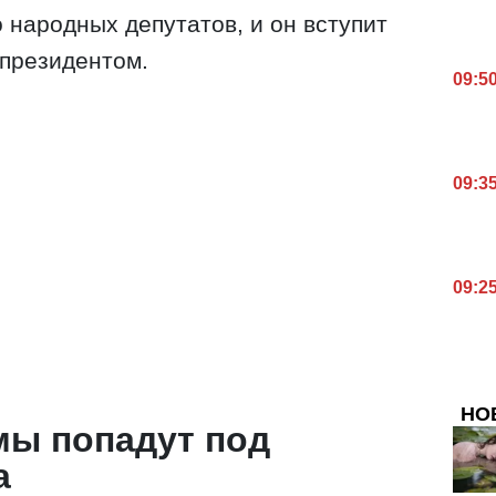
народных депутатов, и он вступит
 президентом.
09:5
09:3
09:2
НО
мы попадут под
а