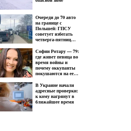
Очереди до 70 авто
на границе с
Польшей: ГПСУ
советует избегать
четверга-пятницы и
выходных
Софии Ротару — 79:
где живет певица во
время войны и
почему оккупанты
покушаются на ее
отель в Ялте
В Украине начали
адресные проверки:
к кому нагрянут в
ближайшее время