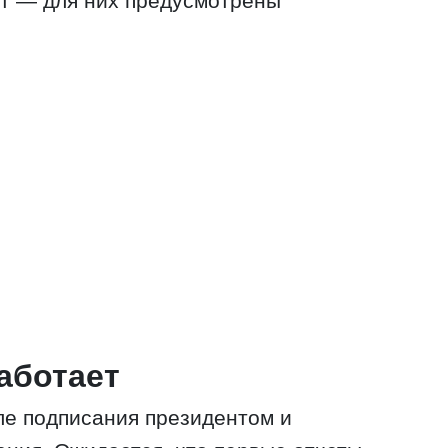
ет — для них предусмотрены
работает
сле подписания президентом и