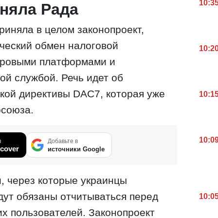
10:3
няла Рада
риняла в целом законопроект,
ческий обмен налоговой
10:2
ровыми платформами и
ой службой. Речь идет об
кой директивы DAC7, которая уже
10:1
осоюза.
10:0
в
Добавьте в
cover
источники Google
, через которые украинцы
дут обязаны отчитываться перед
10:0
их пользователей. Законопроект