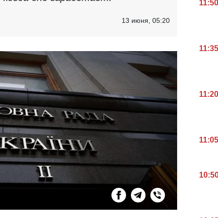
11:5
13 июня, 05:20
11:3
11:2
11:0
10:5