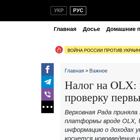
УКР
РУС
Главная
Досье
Домашние 
ВОЙНА РОССИИ ПРОТИВ УКРАИ
Главная
Важное
Налог на OLX: 
проверку перв
Верховная Рада приняла
платформы вроде OLX, U
информацию о доходах ук
коснется нововведение и