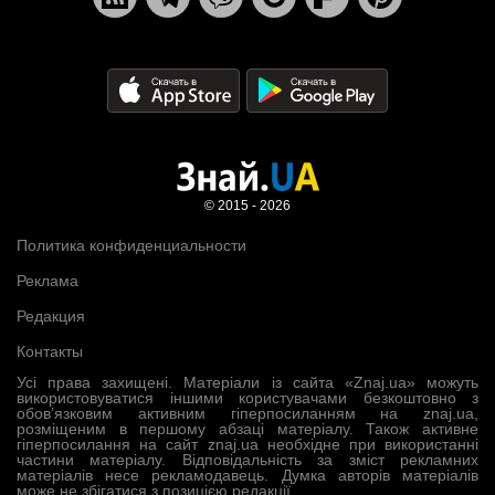
© 2015 - 2026
Политика конфиденциальности
Реклама
Редакция
Контакты
Усі права захищені. Матеріали із сайта «Znaj.ua» можуть
використовуватися іншими користувачами безкоштовно з
обов’язковим активним гіперпосиланням на znaj.ua,
розміщеним в першому абзаці матеріалу. Також активне
гіперпосилання на сайт znaj.ua необхідне при використанні
частини матеріалу. Відповідальність за зміст рекламних
матеріалів несе рекламодавець. Думка авторів матеріалів
може не збігатися з позицією редакції.