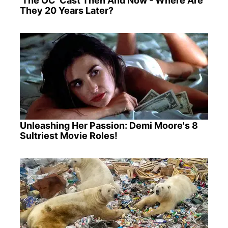
'The OC' Cast Then And Now - Where Are
They 20 Years Later?
Unleashing Her Passion: Demi Moore's 8
Sultriest Movie Roles!