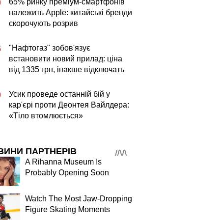
65% ринку преміум-смартфонів
0
належить Apple: китайські бренди
скорочують розрив
"Нафтогаз" зобов'язує
5
встановити новий прилад: ціна
від 1335 грн, інакше відключать
Усик проведе останній бій у
0
кар'єрі проти Деонтея Вайлдера:
«Тіло втомлюється»
ВИНИ ПАРТНЕРІВ
A Rihanna Museum Is
Probably Opening Soon
Watch The Most Jaw‑Dropping
Figure Skating Moments