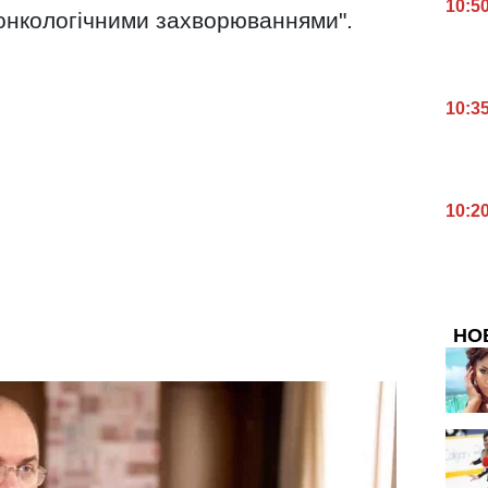
10:5
 онкологічними захворюваннями".
10:3
10:2
НО