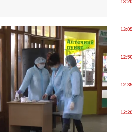
13:2
13:0
12:5
12:3
12:2