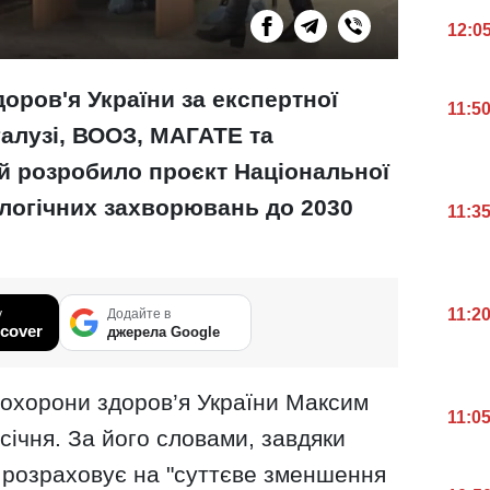
12:0
оров'я України за експертної
11:5
галузі, ВООЗ, МАГАТЕ та
ій розробило проєкт Національної
ологічних захворювань до 2030
11:3
11:2
у
Додайте в
cover
джерела Google
 охорони здоров’я України Максим
11:0
січня. За його словами, завдяки
розраховує на "суттєве зменшення