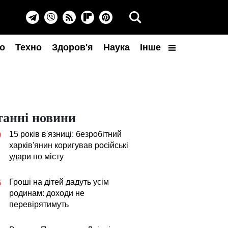
о
Техно
Здоров'я
Наука
Інше
танні новини
15 років в'язниці: безробітний
0
харків'янин коригував російські
удари по місту
Гроші на дітей дадуть усім
5
родинам: доходи не
перевірятимуть