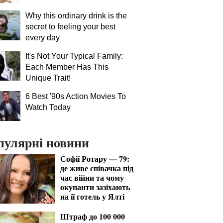
Why this ordinary drink is the
secret to feeling your best
every day
It's Not Your Typical Family:
Each Member Has This
Unique Trait!
6 Best '90s Action Movies To
Watch Today
пулярні новини
Софії Ротару — 79:
де живе співачка під
час війни та чому
окупанти зазіхають
на її готель у Ялті
Штраф до 100 000