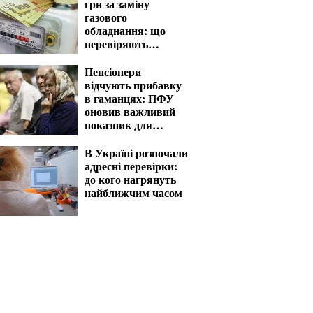
грн за заміну
газового
обладнання: що
перевіряють
газовики
Пенсіонери
відчують прибавку
в гаманцях: ПФУ
оновив важливий
показник для
розрахунку виплат
В Україні розпочали
адресні перевірки:
до кого нагрянуть
найближчим часом