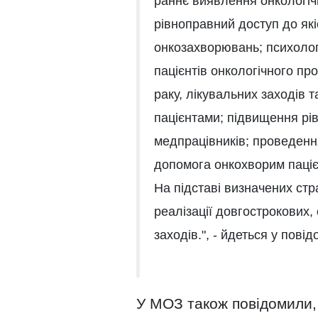
раннє виявлення онкологіч
рівноправний доступ до які
онкозахворювань; психологі
пацієнтів онкологічного пр
раку, лікувальних заходів 
пацієнтами; підвищення рів
медпрацівників; проведенн
допомога онкохворим пацієн
На підставі визначених ст
реалізації довгострокових,
заходів.", - йдеться у повід
У МОЗ також повідомили,