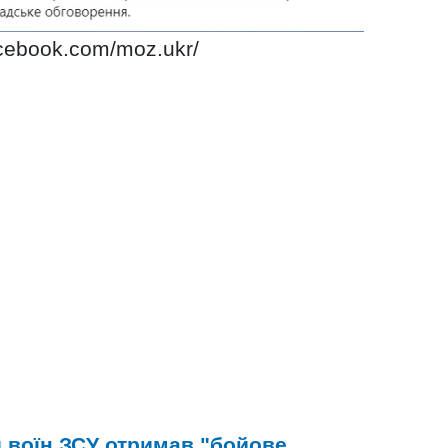
acebook.com/moz.ukr/
 воїн ЗСУ отримав "бойове