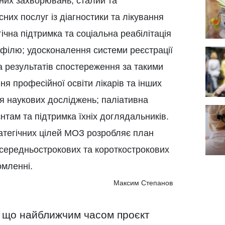
них захворювань; сталий та
сних послуг із діагностики та лікування
чна підтримка та соціальна реабілітація
офілю; удосконалення системи реєстрації
та результатів спостереження за такими
ня професійної освіти лікарів та інших
я наукових досліджень; паліативна
там та підтримка їхніх доглядальників.
ратегічних цілей МОЗ розробляє план
 середньострокових та короткострокових
омленні.
Максим Степанов
 що найближчим часом проєкт