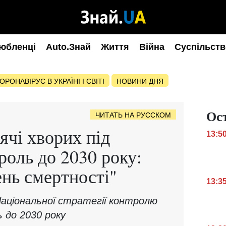
юбленці
Auto.Знай
Життя
Війна
Суспільств
ОРОНАВІРУС В УКРАЇНІ І СВІТІ
НОВИНИ ДНЯ
Ос
ЧИТАТЬ НА РУССКОМ
ячі хворих під
13:5
роль до 2030 року:
ень смертності"
13:3
аціональної стратегії контролю
 до 2030 року