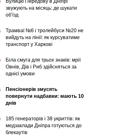
Вулицю Передову в Дніпрі
0
звужують на місяць: де шукати
об'їзд
Трамваї №6 і тролейбуси №20 не
5
вийдуть на лінії: як курсуватиме
транспорт у Харкові
Біла смуга для трьох знаків: мрії
0
Овнів, Дів і Риб здійсняться за
однієї умови
Пенсіонерів змусять
5
повернути надбавки: мають 10
днів
185 генераторів і 38 укриттів: як
0
медзаклади Дніпра готуються до
блекаутів