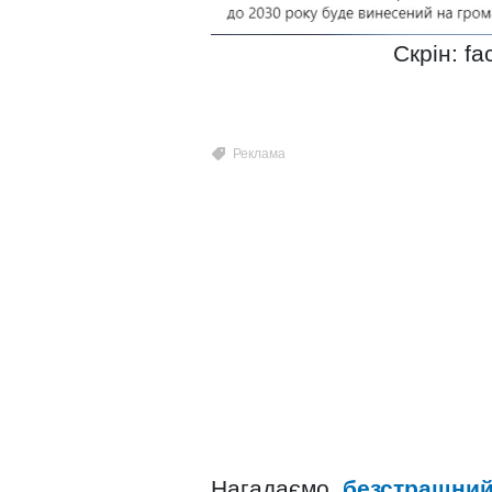
Скрін: f
Нагадаємо,
безстрашний