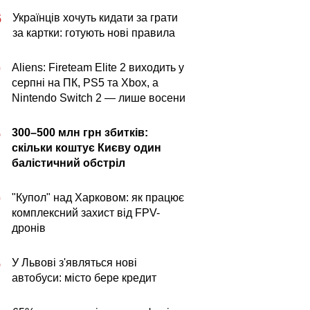
Українців хочуть кидати за грати
5
за картки: готують нові правила
Aliens: Fireteam Elite 2 виходить у
0
серпні на ПК, PS5 та Xbox, а
Nintendo Switch 2 — лише восени
300–500 млн грн збитків:
5
скільки коштує Києву один
балістичний обстріл
"Купол" над Харковом: як працює
0
комплексний захист від FPV-
дронів
У Львові з'являться нові
5
автобуси: місто бере кредит