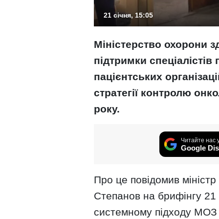
21 січня, 15:05
Міністерство охорони зд
підтримки спеціалістів 
пацієнтських організац
стратегії контролю онк
року.
Читайте нас 
Google Dis
Про це повідомив міністр
Степанов на брифінгу 21 
системному підходу МОЗ 