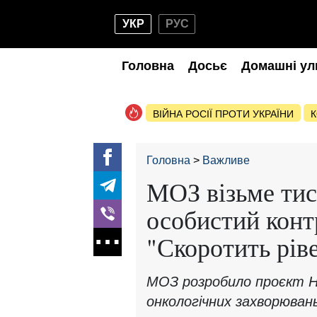
УКР
РУС
Головна
Досьє
Домашні ул
ВІЙНА РОСІЇ ПРОТИ УКРАЇНИ
К
Головна
Важливе
МОЗ візьме тис
особистий конт
"Скоротить рів
МОЗ розробило проєкт Н
онкологічних захворювань