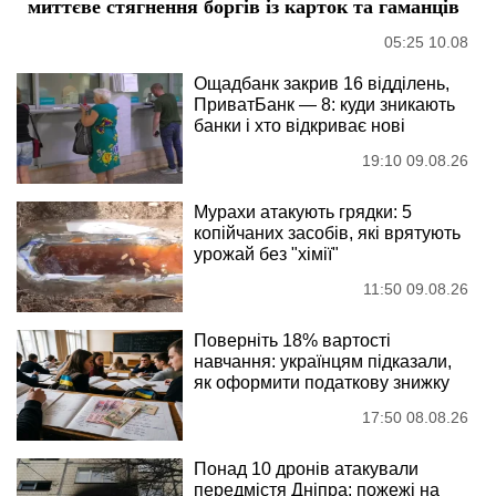
миттєве стягнення боргів із карток та гаманців
05:25 10.08
Ощадбанк закрив 16 відділень,
ПриватБанк — 8: куди зникають
банки і хто відкриває нові
19:10 09.08.26
Мурахи атакують грядки: 5
копійчаних засобів, які врятують
урожай без "хімії"
11:50 09.08.26
Поверніть 18% вартості
навчання: українцям підказали,
як оформити податкову знижку
17:50 08.08.26
Понад 10 дронів атакували
передмістя Дніпра: пожежі на