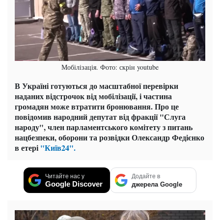
Мобілізація. Фото: скрін youtube
В Україні готуються до масштабної перевірки
наданих відстрочок від мобілізації, і частина
громадян може втратити бронювання. Про це
повідомив народний депутат від фракції "Слуга
народу", член парламентського комітету з питань
нацбезпеки, оборони та розвідки Олександр Федієнко
в етері
"Київ24".
Читайте нас у
Додайте в
Google Discover
джерела Google