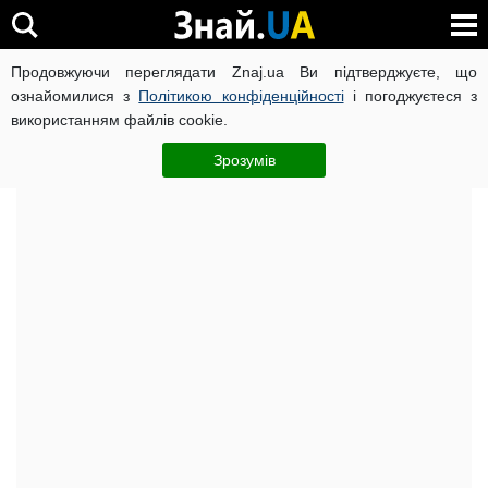
Продовжуючи переглядати Znaj.ua Ви підтверджуєте, що
ВІЙНА РОСІЇ ПРОТИ УКРАЇНИ
КОРОНАВІРУС В УКРАЇНІ І
ознайомилися з
Політикою конфіденційності
і погоджуєтеся з
використанням файлів cookie.
Головна
Важливе
ЧИТАТЬ НА РУССКОМ
Зрозумів