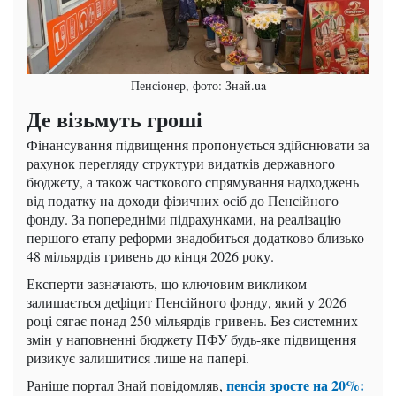
Пенсіонер, фото: Знай.ua
Де візьмуть гроші
Фінансування підвищення пропонується здійснювати за
рахунок перегляду структури видатків державного
бюджету, а також часткового спрямування надходжень
від податку на доходи фізичних осіб до Пенсійного
фонду. За попередніми підрахунками, на реалізацію
першого етапу реформи знадобиться додатково близько
48 мільярдів гривень до кінця 2026 року.
Експерти зазначають, що ключовим викликом
залишається дефіцит Пенсійного фонду, який у 2026
році сягає понад 250 мільярдів гривень. Без системних
змін у наповненні бюджету ПФУ будь-яке підвищення
ризикує залишитися лише на папері.
пенсія зросте на 20%:
Раніше портал Знай повідомляв,