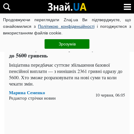
Продовжуючи переглядати Znaj.ua Ви підтверджуєте, що
ВІЙНА РОСІЇ ПРОТИ УКРАЇНИ
КОРОНАВІРУС В УКРАЇНІ І
ознайомилися з
Політикою конфіденційності
і погоджуєтеся з
використанням файлів cookie.
Головна
Важливе
ЧИТАТЬ НА РУССКОМ
Зрозумів
Мінімальну пенсію в Україні можуть підняти
до 5600 гривень
Ініціатива передбачає суттєве збільшення базової
пенсійної виплати — з нинішніх 2361 гривні одразу до
5600. Хто зможе розраховувати на нові суми та коли
чекати змін.
Марина Семенко
10 червня, 06:05
Редактор стрічки новин