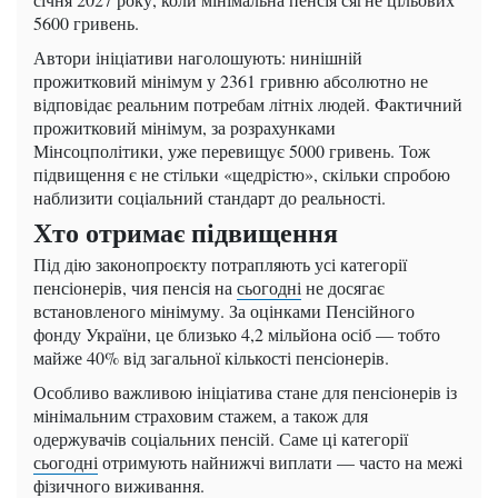
5600 гривень.
Автори ініціативи наголошують: нинішній
прожитковий мінімум у 2361 гривню абсолютно не
відповідає реальним потребам літніх людей. Фактичний
прожитковий мінімум, за розрахунками
Мінсоцполітики, уже перевищує 5000 гривень. Тож
підвищення є не стільки «щедрістю», скільки спробою
наблизити соціальний стандарт до реальності.
Хто отримає підвищення
Під дію законопроєкту потрапляють усі категорії
пенсіонерів, чия пенсія на
сьогодні
не досягає
встановленого мінімуму. За оцінками Пенсійного
фонду України, це близько 4,2 мільйона осіб — тобто
майже 40% від загальної кількості пенсіонерів.
Особливо важливою ініціатива стане для пенсіонерів із
мінімальним страховим стажем, а також для
одержувачів соціальних пенсій. Саме ці категорії
сьогодні
отримують найнижчі виплати — часто на межі
фізичного виживання.