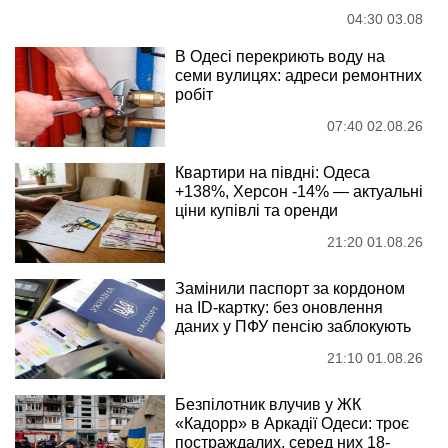
04:30 03.08
В Одесі перекриють воду на
семи вулицях: адреси ремонтних
робіт
07:40 02.08.26
Квартири на півдні: Одеса
+138%, Херсон -14% — актуальні
ціни купівлі та оренди
21:20 01.08.26
Замінили паспорт за кордоном
на ID-картку: без оновлення
даних у ПФУ пенсію заблокують
21:10 01.08.26
Безпілотник влучив у ЖК
«Кадорр» в Аркадії Одеси: троє
постраждалих, серед них 18-