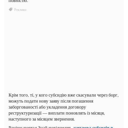
повністю.
Крім того, ті, у кого субсидію вже скасували через борг,
можуть подати нову заяву після погашення
заборгованості або укладення договору
реструктуризації — виплати поновлять із місяця,
наступного за місяцем звернення.
житлова субсидія в
Раніше портал Знай повідомляв,