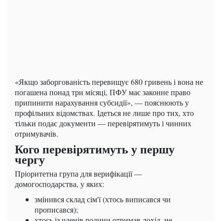
«Якщо заборгованість перевищує 680 гривень і вона не
погашена понад три місяці, ПФУ має законне право
припинити нарахування субсидії», — пояснюють у
профільних відомствах. Ідеться не лише про тих, хто
тільки подає документи — перевірятимуть і чинних
отримувачів.
Кого перевірятимуть у першу
чергу
Пріоритетна група для верифікації —
домогосподарства, у яких:
змінився склад сім'ї (хтось виписався чи
прописався);
хтось із членів родини отримав дохід, не