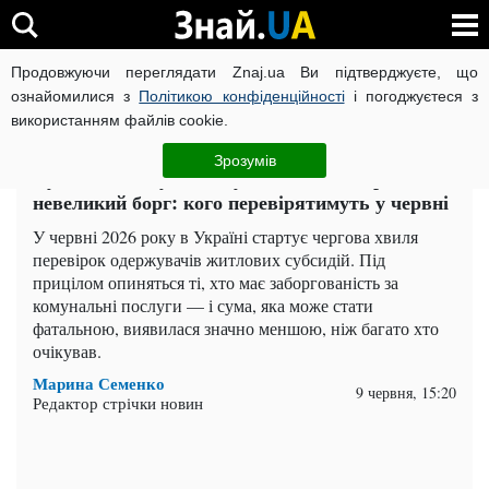
Продовжуючи переглядати Znaj.ua Ви підтверджуєте, що
ВІЙНА РОСІЇ ПРОТИ УКРАЇНИ
КОРОНАВІРУС В УКРАЇНІ І
ознайомилися з
Політикою конфіденційності
і погоджуєтеся з
використанням файлів cookie.
Головна
Важливе
ЧИТАТЬ НА РУССКОМ
Зрозумів
Субсидію можуть скасувати навіть через
невеликий борг: кого перевірятимуть у червні
У червні 2026 року в Україні стартує чергова хвиля
перевірок одержувачів житлових субсидій. Під
прицілом опиняться ті, хто має заборгованість за
комунальні послуги — і сума, яка може стати
фатальною, виявилася значно меншою, ніж багато хто
очікував.
Марина Семенко
9 червня, 15:20
Редактор стрічки новин