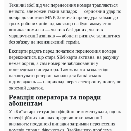
Технічні збої під час перенесення номера трапляються
нечасто, але кожен такий випадок — серйозний удар по
довірі до системи MNP. Зазвичай процедура займає до
трьох робочих днів, однак якщо на будь-якому етапі
виникає помилка — чи то в базі даних, чи то в
маршрутизації дзвінків — абонент ризикує залишитися
без зв'язку на невизначений термін.
Експерти радять перед початком перенесення номера
переконатися, що стара SIM-карта активна, на рахунку
немає боргів, а сам номер не заблокований у
попереднього оператора. Також варто заздалегідь
налаштувати резервні канали для банківських
підтверджень — наприклад, через електронну пошту чи
окремий додаток.
Реакція оператора та поради
абонентам
У «Київстар» ситуацію офіційно не коментували, однак
у неофіційних каналах представники компанії
визнають: поодинокі випадки затримки перенесення
номерів справді фіксуються. Здебільшого проблема