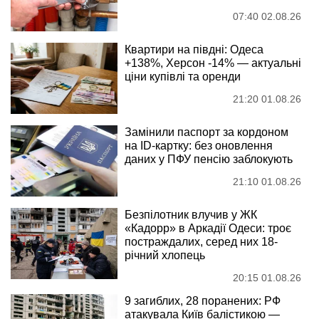
07:40 02.08.26
Квартири на півдні: Одеса
+138%, Херсон -14% — актуальні
ціни купівлі та оренди
21:20 01.08.26
Замінили паспорт за кордоном
на ID-картку: без оновлення
даних у ПФУ пенсію заблокують
21:10 01.08.26
Безпілотник влучив у ЖК
«Кадорр» в Аркадії Одеси: троє
постраждалих, серед них 18-
річний хлопець
20:15 01.08.26
9 загиблих, 28 поранених: РФ
атакувала Київ балістикою —