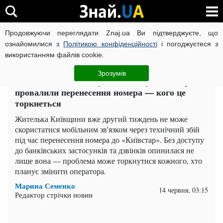
Продовжуючи переглядати Znaj.ua Ви підтверджуєте, що
ВІЙНА РОСІЇ ПРОТИ УКРАЇНИ
КОРОНАВІРУС В УКРАЇНІ І
ознайомилися з
Політикою конфіденційності
і погоджуєтеся з
використанням файлів cookie.
Головна
Важливе
ЧИТАТЬ НА РУССКОМ
Зрозумів
Залишили без зв'язку на тижні: у Київстар
провалили перенесення номера — кого це
торкнеться
Жителька Київщини вже другий тиждень не може
скористатися мобільним зв'язком через технічний збій
під час перенесення номера до «Київстар». Без доступу
до банківських застосунків та дзвінків опинилася не
лише вона — проблема може торкнутися кожного, хто
планує змінити оператора.
Марина Семенко
14 червня, 03:15
Редактор стрічки новин