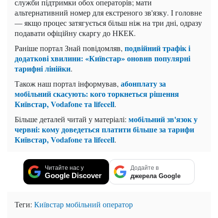
служби підтримки обох операторів; мати
альтернативний номер для екстреного зв'язку. І головне
— якщо процес затягується більш ніж на три дні, одразу
подавати офіційну скаргу до НКЕК.
подвійний трафік і
Раніше портал Знай повідомляв,
додаткові хвилини: «Київстар» оновив популярні
тарифні лінійки
.
абонплату за
Також наш портал інформував,
мобільний скасують: кого торкнеться рішення
Київстар, Vodafone та lifecell
.
мобільний зв'язок у
Більше деталей читай у матеріалі:
червні: кому доведеться платити більше за тарифи
Київстар, Vodafone та lifecell
.
Читайте нас у
Додайте в
Google Discover
джерела Google
Теги:
Київстар
мобільний оператор