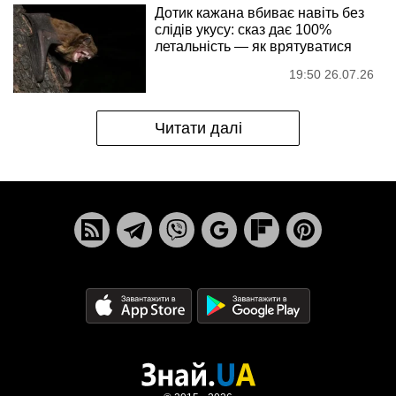
Дотик кажана вбиває навіть без
слідів укусу: сказ дає 100%
летальність — як врятуватися
19:50 26.07.26
Читати далі