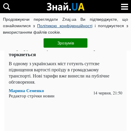
Продовжуючи переглядати Znaj.ua Ви підтверджуєте, що
ВІЙНА РОСІЇ ПРОТИ УКРАЇНИ
КОРОНАВІРУС В УКРАЇНІ І
ознайомилися з
Політикою конфіденційності
і погоджуєтеся з
використанням файлів cookie.
Головна
Важливе
ЧИТАТЬ НА РУССКОМ
Зрозумів
Маршрутки готують нові ціни на проїзд: кого
торкнеться
В одному з українських міст готують суттєве
підвищення вартості проїзду в громадському
транспорті. Нові тарифи вже винесли на публічне
обговорення.
Марина Семенко
14 червня, 21:50
Редактор стрічки новин