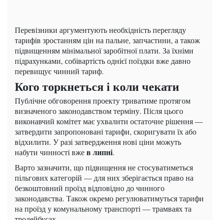
Перевізники аргументують необхідність перегляду
тарифів зростанням цін на пальне, запчастини, а також
підвищенням мінімальної заробітної плати. За їхніми
підрахунками, собівартість однієї поїздки вже давно
перевищує чинний тариф.
Кого торкнеться і коли чекати
Публічне обговорення проекту триватиме протягом
визначеного законодавством терміну. Після цього
виконавчий комітет має ухвалити остаточне рішення —
затвердити запропоновані тарифи, скоригувати їх або
відхилити. У разі затвердження нові ціни можуть
в липні
набути чинності вже
.
Варто зазначити, що підвищення не стосуватиметься
пільгових категорій — для них зберігається право на
безкоштовний проїзд відповідно до чинного
законодавства. Також окремо регулюватимуться тарифи
на проїзд у комунальному транспорті — трамваях та
тролейбусах.