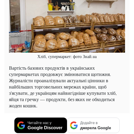
Хліб, супермаркет: фото Знай.ua
Вартість базових продуктів в українських
супермаркетах продовжує змінюватися щотижня.
Журналісти проаналізували актуальні цінники в
найбільших торговельних мережах країни, щоб
з'ясувати, де українцям найвигідніше купувати хліб,
яйця та гречку — продукти, без яких не обходиться
жоден кошик.
Читайте нас у
Додайте в
Google Discover
джерела Google