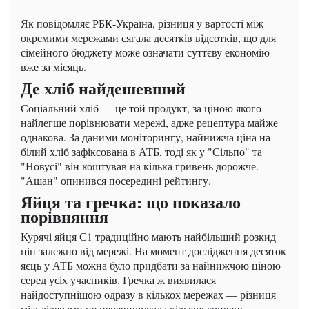
Як повідомляє РБК-Україна, різниця у вартості між
окремими мережами сягала десятків відсотків, що для
сімейного бюджету може означати суттєву економію
вже за місяць.
Де хліб найдешевший
Соціальний хліб — це той продукт, за ціною якого
найлегше порівнювати мережі, адже рецептура майже
однакова. За даними моніторингу, найнижча ціна на
білий хліб зафіксована в АТБ, тоді як у "Сільпо" та
"Новусі" він коштував на кілька гривень дорожче.
"Ашан" опинився посередині рейтингу.
Яйця та гречка: що показало
порівняння
Курячі яйця С1 традиційно мають найбільший розкид
цін залежно від мережі. На момент дослідження десяток
яєць у АТБ можна було придбати за найнижчою ціною
серед усіх учасників. Гречка ж виявилася
найдоступнішою одразу в кількох мережах — різниця
між лідерами не перевищувала кількох гривень.