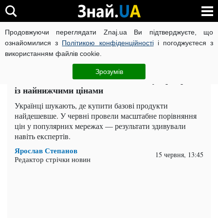
Продовжуючи переглядати Znaj.ua Ви підтверджуєте, що
ВІЙНА РОСІЇ ПРОТИ УКРАЇНИ
КОРОНАВІРУС В УКРАЇНІ І
ознайомилися з
Політикою конфіденційності
і погоджуєтеся з
використанням файлів cookie.
Головна
Важливе
ЧИТАТЬ НА РУССКОМ
Зрозумів
Хліб та яйця за копійки: названо супермаркет
із найнижчими цінами
Українці шукають, де купити базові продукти
найдешевше. У червні провели масштабне порівняння
цін у популярних мережах — результати здивували
навіть експертів.
Ярослав Степанов
15 червня, 13:45
Редактор стрічки новин