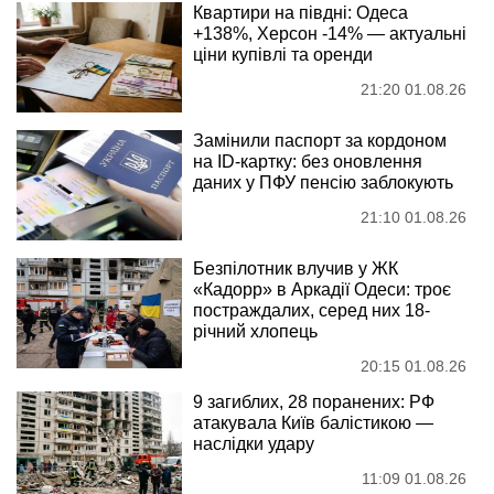
Квартири на півдні: Одеса
+138%, Херсон -14% — актуальні
ціни купівлі та оренди
21:20 01.08.26
Замінили паспорт за кордоном
на ID-картку: без оновлення
даних у ПФУ пенсію заблокують
21:10 01.08.26
Безпілотник влучив у ЖК
«Кадорр» в Аркадії Одеси: троє
постраждалих, серед них 18-
річний хлопець
20:15 01.08.26
9 загиблих, 28 поранених: РФ
атакувала Київ балістикою —
наслідки удару
11:09 01.08.26