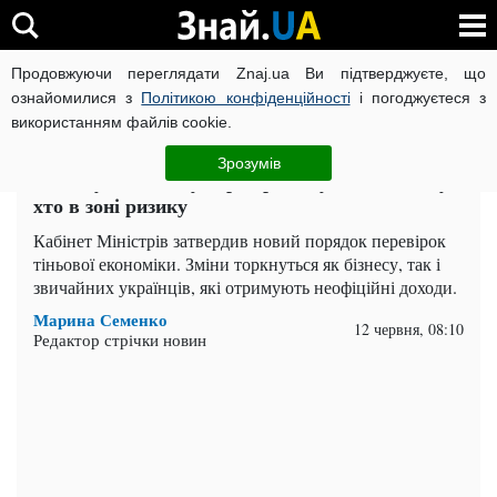
Продовжуючи переглядати Znaj.ua Ви підтверджуєте, що
ВІЙНА РОСІЇ ПРОТИ УКРАЇНИ
КОРОНАВІРУС В УКРАЇНІ І
ознайомилися з
Політикою конфіденційності
і погоджуєтеся з
використанням файлів cookie.
Головна
Важливе
ЧИТАТЬ НА РУССКОМ
Зрозумів
Тіньову економіку перевірятимуть по-новому:
хто в зоні ризику
Кабінет Міністрів затвердив новий порядок перевірок
тіньової економіки. Зміни торкнуться як бізнесу, так і
звичайних українців, які отримують неофіційні доходи.
Марина Семенко
12 червня, 08:10
Редактор стрічки новин