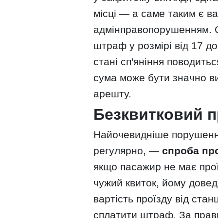
місці — а саме таким є в
адмінправопорушенням. С
штраф у розмірі від 17 д
стані сп'яніння поводить
сума може бути значно в
арешту.
Безквитковий п
Найочевидніше порушення
регулярно, —
спроба про
якщо пасажир не має про
чужий квиток, йому дове
вартість проїзду від стан
сплатити штраф. За прав