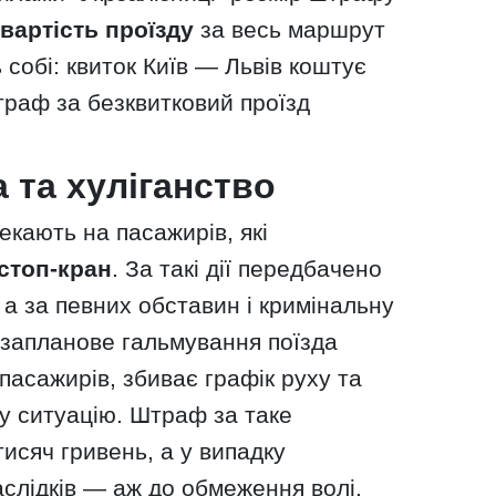
вартість проїзду
за весь маршрут
 собі: квиток Київ — Львів коштує
траф за безквитковий проїзд
 та хуліганство
екають на пасажирів, які
стоп-кран
. За такі дії передбачено
 а за певних обставин і кримінальну
озапланове гальмування поїзда
пасажирів, збиває графік руху та
у ситуацію. Штраф за таке
тисяч гривень, а у випадку
слідків — аж до обмеження волі.