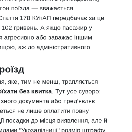
агон поїзда — вважається
таття 178 КУпАП передбачає за це
о 102 гривень. А якщо пасажир у
ся агресивно або заважає іншим —
ищою, аж до адміністративного
роїзд
, яке, тим не менш, трапляється
їхати без квитка
. Тут усе суворо:
їзного документа або пред'являє
деться не лише оплатити повну
ції посадки до місця виявлення, але й
илами "Укрзалізниці" розмір штрафу