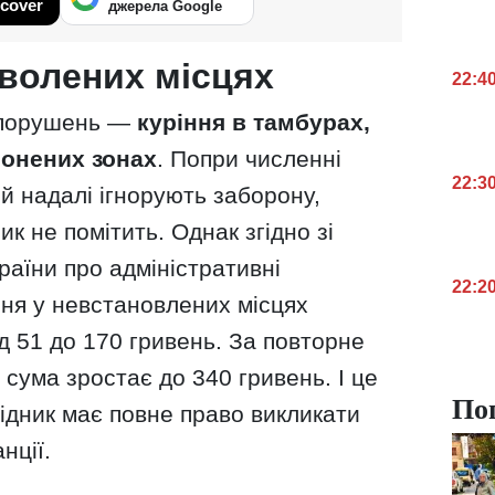
cover
джерела Google
зволених місцях
22:4
 порушень —
куріння в тамбурах,
ронених зонах
. Попри численні
22:3
й надалі ігнорують заборону,
к не помітить. Однак згідно зі
раїни про адміністративні
22:2
ння у невстановлених місцях
 51 до 170 гривень. За повторне
сума зростає до 340 гривень. І це
По
ідник має повне право викликати
нції.