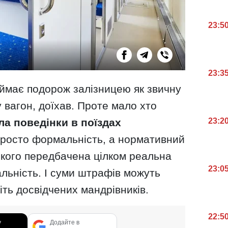
23:5
23:3
иймає подорож залізницею як звичну
 у вагон, доїхав. Проте мало хто
а поведінки в поїздах
23:2
росто формальність, а нормативний
якого передбачена цілком реальна
23:0
альність. І суми штрафів можуть
ть досвідчених мандрівників.
22:5
у
Додайте в