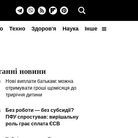
о
Техно
Здоров'я
Наука
Інше
танні новини
Нові виплати батькам: можна
0
отримувати гроші щомісяця до
триріччя дитини
Без роботи — без субсидії?
5
ПФУ спростував: вирішальну
роль грає сплата ЄСВ