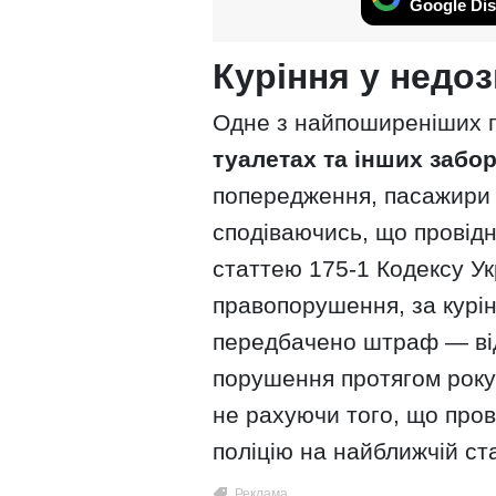
Google Dis
Куріння у недо
Одне з найпоширеніших
туалетах та інших забо
попередження, пасажири 
сподіваючись, що провідни
статтею 175-1 Кодексу Ук
правопорушення, за курі
передбачено штраф — від
порушення протягом року 
не рахуючи того, що пров
поліцію на найближчій ста