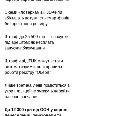
Схеми «поверхами»: 3D-чипи
0
збільшать потужність смартфонів
без зростання розміру
Штраф до 25 500 грн — і рахунки
5
під арештом: як несплата
запускає блокування
Штрафи від ТЦК можуть стати
0
автоматичними: нові правила
роботи реєстру "Оберіг"
Лише третина учнів поміститься в
5
укриття: ліцеї не зможуть перейти
на очне навчання
До 12 300 грн від ООН у серпні:
0
переселенці, пенсіонери та