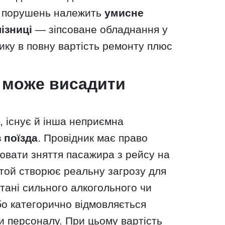
их порушень належить
умисне
ізниці
— зіпсоване обладнання у
ику в повну вартість ремонту плюс
 може висадити
, існує й інша неприємна
 поїзда
. Провідник має право
ціювати зняття пасажира з рейсу на
 той створює реальну загрозу для
тані сильного алкогольного чи
бо категорично відмовляється
и персоналу. При цьому вартість