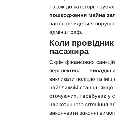
Також до категорії груб
пошкодження майна зал
вагоні обійдеться порушн
адмінштраф.
Коли провідник
пасажира
Окрім фінансових санкцій
перспектива —
висадка з
викликати поліцію та іні
найближчій станції, якщо
оточуючих, перебуває у с
наркотичного сп'яніння а
виконувати законні вимог