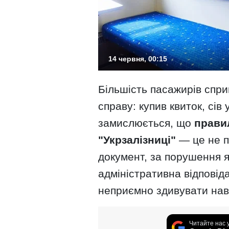
14 червня, 00:15
Більшість пасажирів спр
справу: купив квиток, сів
замислюється, що
правил
"Укрзалізниці"
— це не п
документ, за порушення 
адміністративна відповід
неприємно здивувати наві
Читайте нас 