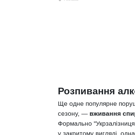
Розпивання ал
Ще одне популярне поруш
сезону, —
вживання спир
Формально "Укрзалізниця
у закритому вигляді, одн