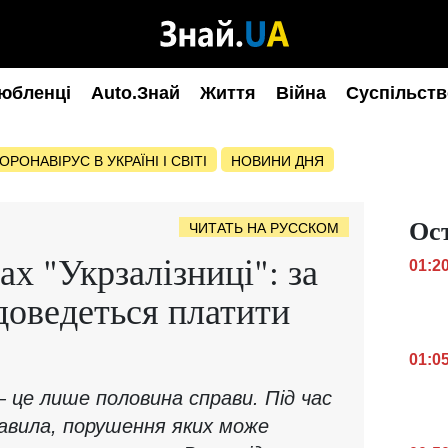
юбленці
Auto.Знай
Життя
Війна
Суспільств
ОРОНАВІРУС В УКРАЇНІ І СВІТІ
НОВИНИ ДНЯ
Ос
ЧИТАТЬ НА РУССКОМ
х "Укрзалізниці": за
01:2
оведеться платити
01:0
— це лише половина справи. Під час
равила, порушення яких може