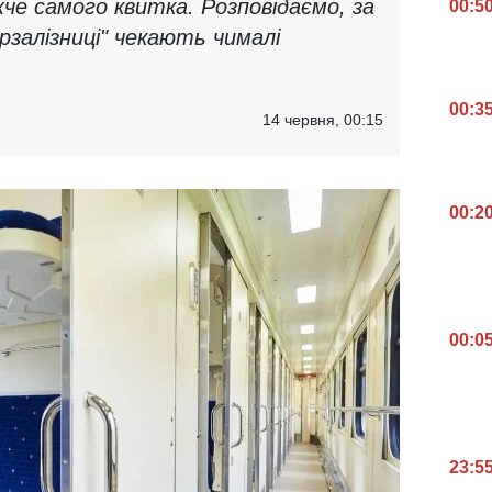
е самого квитка. Розповідаємо, за
00:5
крзалізниці" чекають чималі
00:3
14 червня, 00:15
00:2
00:0
23:5