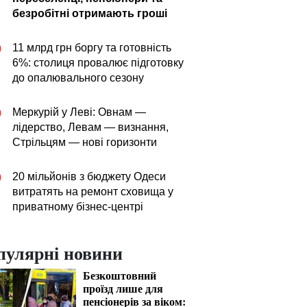
безробітні отримають гроші
11 млрд грн боргу та готовність
0
6%: столиця провалює підготовку
до опалювального сезону
Меркурій у Леві: Овнам —
0
лідерство, Левам — визнання,
Стрільцям — нові горизонти
20 мільйонів з бюджету Одеси
0
витратять на ремонт сховища у
приватному бізнес-центрі
пулярні новини
Безкоштовний
проїзд лише для
пенсіонерів за віком: