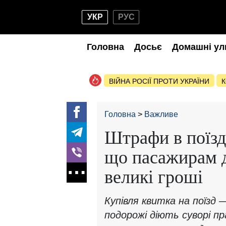
УКР
РУС
Головна
Досьє
Домашні ул
ВІЙНА РОСІЇ ПРОТИ УКРАЇНИ
К
Головна
Важливе
Штрафи в поїзда
що пасажирам д
великі гроші
Купівля квитка на поїзд 
подорожі діють суворі п