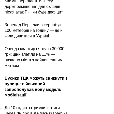
Кабмін передасть бізнесу
0
держприміщення для складів
після атак РФ: чи буде дефіцит
Зорепад Персеїди в серпні: до
5
100 метеорів на годину — де й
коли дивитися в Україні
Оренда квартир сягнула 30 000
0
грн: ціни злетіли на 11% —
названо міста з найдешевшим
житлом
Бусики ТЦК можуть зникнути з
5
вулиць: військовий
запропонував нову модель
мобілізації
До 10 годин затримки: потяги
5
через Дніпро вибились із графіка