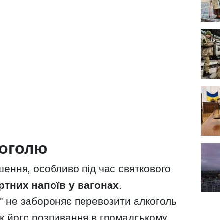
коголю
ення, особливо під час святкового
тних напоїв у вагонах
.
" не забороняє перевозити алкоголь
ак його розпивання в громадському