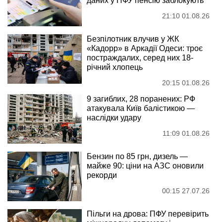
даних у ПФУ пенсію заблокують
21:10 01.08.26
Безпілотник влучив у ЖК
«Кадорр» в Аркадії Одеси: троє
постраждалих, серед них 18-
річний хлопець
20:15 01.08.26
9 загиблих, 28 поранених: РФ
атакувала Київ балістикою —
наслідки удару
11:09 01.08.26
Бензин по 85 грн, дизель —
майже 90: ціни на АЗС оновили
рекорди
00:15 27.07.26
Пільги на дрова: ПФУ перевірить