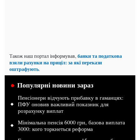
банки та податкова
Також наш портал інформував,
взяли рахунки на приціл: за які перекази
оштрафують
.
Популярні новини зараз
Пенсіонери відчують прибавку в гаманцях:
ПФУ оновив важливий показник для
розрахунку виплат
Мінімальна пенсія 6000 грн, базова виплата
3000: кого торкнеться реформа