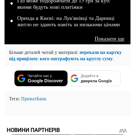
Газ може подорожчати до 15 грн за куб:
якими будуть нові платіжки
Оренда в Києві: на Лук'янівці та Дарниці
житло не здають навіть за низькими цінами
Показати ще
перекази на картку
Більше деталей читай у матеріалі:
під прицілом: кого оштрафують на круглу суму
.
Читайте нас у
Додайте в
Google Discover
джерела Google
Теги:
ПриватБанк
НОВИНИ ПАРТНЕРІВ