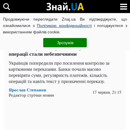
Продовжуючи переглядати Znaj.ua Ви підтверджуєте, що
ВІЙНА РОСІЇ ПРОТИ УКРАЇНИ
КОРОНАВІРУС В УКРАЇНІ І
ознайомилися з
Політикою конфіденційності
і погоджуєтеся з
використанням файлів cookie.
Головна
Важливе
ЧИТАТЬ НА РУССКОМ
Зрозумів
Банки блокують картки за перекази: які
операції стали небезпечними
Українців попередили про посилення контролю за
картковими переказами. Банки почали масово
перевіряти суми, регулярність платежів, кількість
операцій та навіть текст у призначенні переказу.
Ярослав Степанов
17 червня, 21:15
Редактор стрічки новин