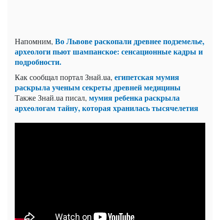
Во Львове раскопали древнее подземелье,
Напомним,
археологи пьют шампанское: сенсационные кадры и
подробности.
египетская мумия
Как сообщал портал Знай.uа,
раскрыла ученым секреты древней медицины
мумия ребенка раскрыла
Также Знай.uа писал,
археологам тайну, которая хранилась тысячелетия