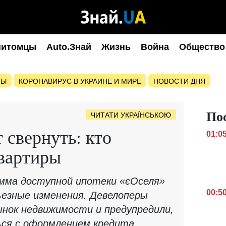
питомцы
Auto.Знай
Жизнь
Война
Общество
НЫ
КОРОНАВИРУС В УКРАИНЕ И МИРЕ
НОВОСТИ ДНЯ
По
ЧИТАТИ УКРАЇНСЬКОЮ
 свернуть: кто
01:0
квартиры
мма доступной ипотеки «єОселя»
00:5
езные изменения. Девелоперы
ынок недвижимости и предупредили,
ся с оформлением кредита.