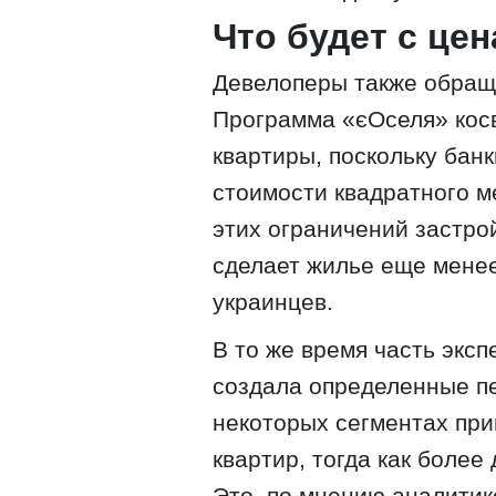
Что будет с це
Девелоперы также обращ
Программа «єОселя» кос
квартиры, поскольку бан
стоимости квадратного м
этих ограничений застро
сделает жилье еще мене
украинцев.
В то же время часть эксп
создала определенные пе
некоторых сегментах пр
квартир, тогда как более
Это, по мнению аналитик