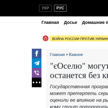
УКР
РУС
Главная
Досье
Домашние 
ВОЙНА РОССИИ ПРОТИВ УКРАИ
Главная
Важное
"єОселю" могут
останется без 
Государственная програ
может претерпеть серь
оценили ее влияние на р
кому стоит поторопить