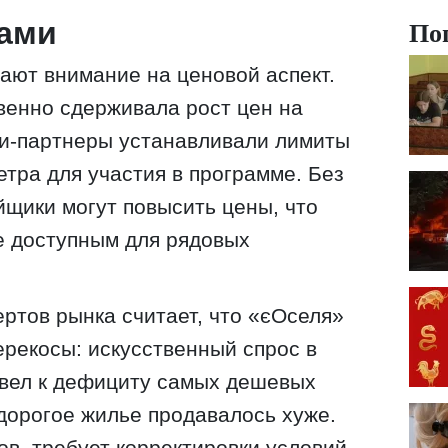
По
нами
ают внимание на ценовой аспект.
венно сдерживала рост цен на
ки-партнеры устанавливали лимиты
етра для участия в программе. Без
йщики могут повысить цены, что
е доступным для рядовых
ертов рынка считает, что «єОселя»
рекосы: искусственный спрос в
ивел к дефициту самых дешевых
 дорогое жилье продавалось хуже.
ов, требует корректировки условий