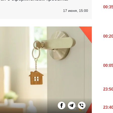
00:3
17 июня, 15:00
00:2
00:0
23:5
23:4