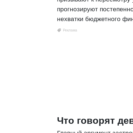
прогнозируют постепенно
нехватки бюджетного фи
Что говорят д
Главный аргумент застр