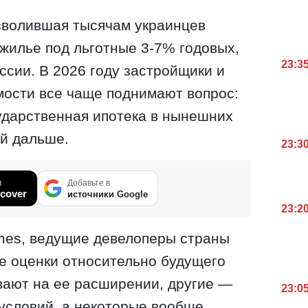
зволившая тысячам украинцев
жилье под льготные 3-7% годовых,
23:3
ссии. В 2026 году застройщики и
мости все чаще поднимают вопрос:
ударственная ипотека в нынешних
ей дальше.
23:3
в
Добавьте в
cover
источники Google
23:2
imes, ведущие девелоперы страны
е оценки относительно будущего
вают на ее расширении, другие —
23:0
условий, а некоторые вообще