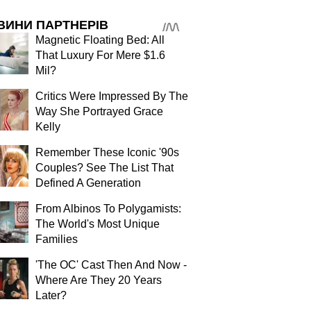
ВИНИ ПАРТНЕРІВ
Magnetic Floating Bed: All
That Luxury For Mere $1.6
Mil?
Critics Were Impressed By The
Way She Portrayed Grace
Kelly
Remember These Iconic '90s
Couples? See The List That
Defined A Generation
From Albinos To Polygamists:
The World's Most Unique
Families
'The OC' Cast Then And Now -
Where Are They 20 Years
Later?