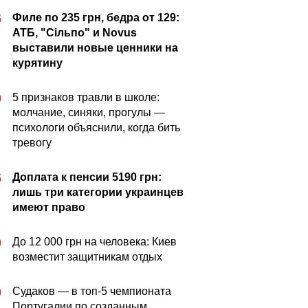
Филе по 235 грн, бедра от 129:
5
АТБ, "Сільпо" и Novus
выставили новые ценники на
курятину
5 признаков травли в школе:
0
молчание, синяки, прогулы —
психологи объяснили, когда бить
тревогу
Доплата к пенсии 5190 грн:
5
лишь три категории украинцев
имеют право
До 12 000 грн на человека: Киев
0
возместит защитникам отдых
Судаков — в топ-5 чемпионата
0
Португалии по созданным