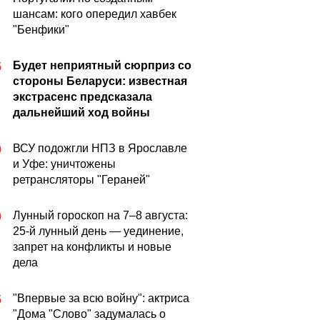
шансам: кого опередил хавбек
"Бенфики"
Будет неприятный сюрприз со
5
стороны Беларуси: известная
экстрасенс предсказала
дальнейший ход войны
ВСУ подожгли НПЗ в Ярославле
0
и Уфе: уничтожены
ретрансляторы "Гераней"
Лунный гороскоп на 7–8 августа:
0
25-й лунный день — уединение,
запрет на конфликты и новые
дела
"Впервые за всю войну": актриса
5
"Дома "Слово" задумалась о