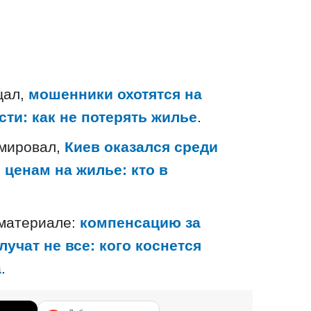
щал,
мошенники охотятся на
ти: как не потерять жилье
.
мировал,
Киев оказался среди
ценам на жилье: кто в
 материале:
компенсацию за
учат не все: кого коснется
а
.