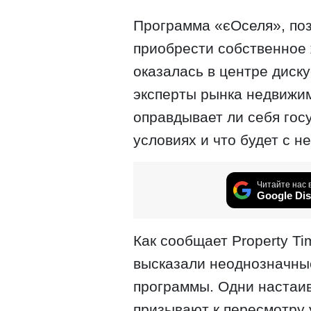
Программа «єОселя», по
приобрести собственное 
оказалась в центре диску
эксперты рынка недвижи
оправдывает ли себя гос
условиях и что будет с н
Читайте нас 
Google Dis
Как сообщает Property T
высказали неоднозначны
программы. Одни настаи
призывают к пересмотру 