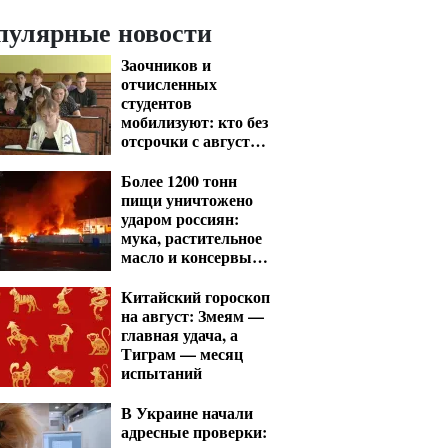
пулярные новости
Заочников и
отчисленных
студентов
мобилизуют: кто без
отсрочки с августа
— перечень
Более 1200 тонн
пищи уничтожено
ударом россиян:
мука, растительное
масло и консервы
— что исчезнет с
полок
Китайский гороскоп
на август: Змеям —
главная удача, а
Тиграм — месяц
испытаний
В Украине начали
адресные проверки: