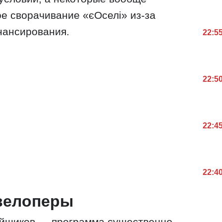
е сворачивание «єОселі» из-за
нансирования.
22:5
22:5
22:4
22:4
евелоперы
ойщиков — программа существенно