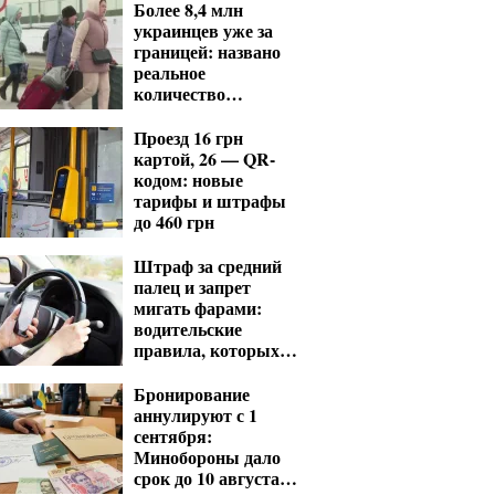
Более 8,4 млн
украинцев уже за
границей: названо
реальное
количество
оставшихся
Проезд 16 грн
картой, 26 — QR-
кодом: новые
тарифы и штрафы
до 460 грн
Штраф за средний
палец и запрет
мигать фарами:
водительские
правила, которых
нет в ПДД
Бронирование
аннулируют с 1
сентября:
Минобороны дало
срок до 10 августа