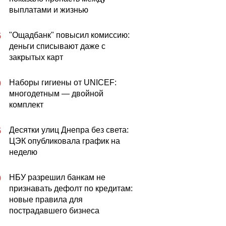
выплатами и жизнью
"Ощадбанк" повысил комиссию:
5
деньги списывают даже с
закрытых карт
Наборы гигиены от UNICEF:
0
многодетным — двойной
комплект
Десятки улиц Днепра без света:
5
ЦЭК опубликовала график на
неделю
НБУ разрешил банкам не
0
признавать дефолт по кредитам:
новые правила для
пострадавшего бизнеса