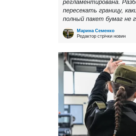
регламентирована. Разб
пересекать границу, ка
полный пакет бумаг не 
Марина Семенко
Редактор стрічки новин