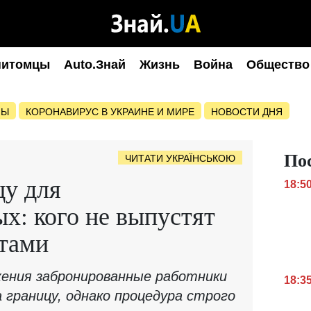
питомцы
Auto.Знай
Жизнь
Война
Общество
НЫ
КОРОНАВИРУС В УКРАИНЕ И МИРЕ
НОВОСТИ ДНЯ
По
ЧИТАТИ УКРАЇНСЬКОЮ
цу для
18:5
х: кого не выпустят
нтами
жения забронированные работники
18:3
 границу, однако процедура строго