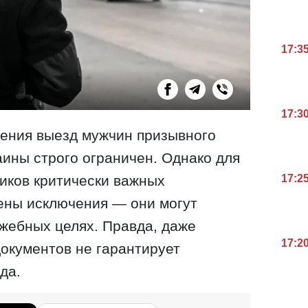
17:3
17:3
жения выезд мужчин призывного
аины строго ограничен. Однако для
17:2
иков критически важных
ены исключения — они могут
ужебных целях. Правда, даже
17:2
документов не гарантирует
да.