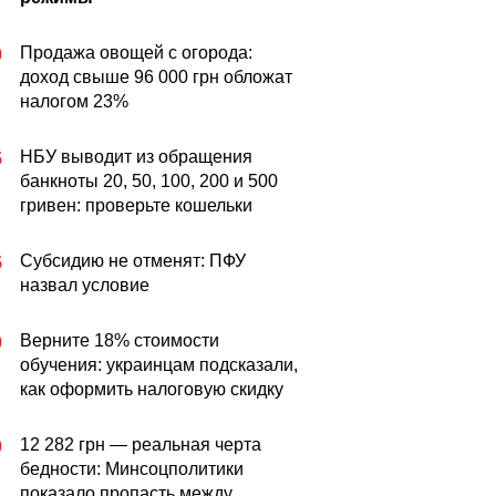
Продажа овощей с огорода:
0
доход свыше 96 000 грн обложат
налогом 23%
НБУ выводит из обращения
5
банкноты 20, 50, 100, 200 и 500
гривен: проверьте кошельки
Субсидию не отменят: ПФУ
5
назвал условие
Верните 18% стоимости
0
обучения: украинцам подсказали,
как оформить налоговую скидку
12 282 грн — реальная черта
0
бедности: Минсоцполитики
показало пропасть между