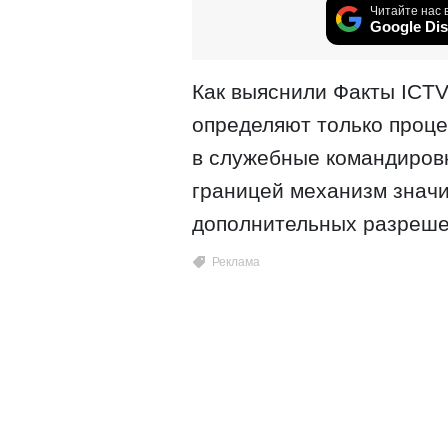
Читайте нас 
Google Dis
Как выяснили Факты ICTV
определяют только проц
в служебные командировки
границей механизм значи
дополнительных разреше