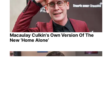
Macaulay Culkin's Own Version Of The
New ‘Home Alone’
Mystery Solved: Here's Why These 9
Actors Left Their TV Shows