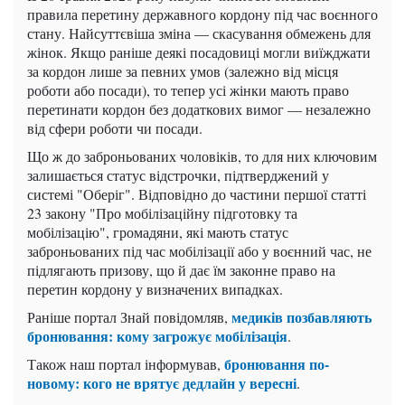
правила перетину державного кордону під час воєнного
стану. Найсуттєвіша зміна — скасування обмежень для
жінок. Якщо раніше деякі посадовиці могли виїжджати
за кордон лише за певних умов (залежно від місця
роботи або посади), то тепер усі жінки мають право
перетинати кордон без додаткових вимог — незалежно
від сфери роботи чи посади.
Що ж до заброньованих чоловіків, то для них ключовим
залишається статус відстрочки, підтверджений у
системі "Оберіг". Відповідно до частини першої статті
23 закону "Про мобілізаційну підготовку та
мобілізацію", громадяни, які мають статус
заброньованих під час мобілізації або у воєнний час, не
підлягають призову, що й дає їм законне право на
перетин кордону у визначених випадках.
медиків позбавляють
Раніше портал Знай повідомляв,
бронювання: кому загрожує мобілізація
.
бронювання по-
Також наш портал інформував,
новому: кого не врятує дедлайн у вересні
.