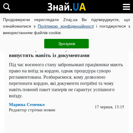
Продовжуючи переглядати Znaj.ua Ви підтверджуєте, що
ВІЙНА РОСІЇ ПРОТИ УКРАЇНИ
КОРОНАВІРУС В УКРАЇНІ І
ознайомилися з
Політикою конфіденційності
і погоджуєтеся з
використанням файлів cookie.
Головна
Важливе
ЧИТАТЬ НА РУССКОМ
Зрозумів
Виїзд за кордон для заброньованих: кого не
випустять навіть із документами
Під час воєнного стану заброньовані працівники мають
право на виїзд за кордон, однак процедура суворо
регламентована. Розбираємося, кому дозволено
перетинати кордон, які документи потрібні та чому
навіть повний пакет паперів не гарантує успішного
виїзду.
Марина Семенко
17 червня, 13:15
Редактор стрічки новин