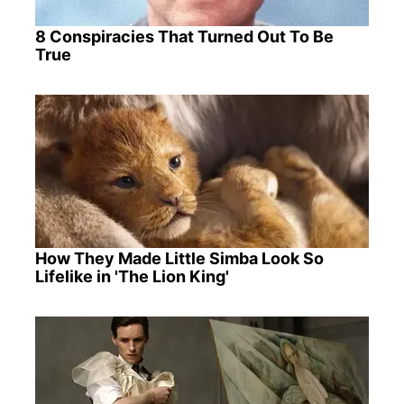
8 Conspiracies That Turned Out To Be
True
How They Made Little Simba Look So
Lifelike in 'The Lion King'