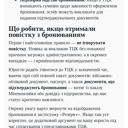
виникають сумніви щодо законності оформлення
бронювання, особу можуть викликати для
надання підтверджувальних документів.
Що робити, якщо отримали
повістку з бронюванням
не ігнорувати
Перше і найголовніше правило —
повістку
. Неявка за викликом ТЦК без поважної
причини загрожує адміністративною, а в окремих
випадках — і кримінальною відповідальністю.
Юристи радять з'явитися до ТЦК у зазначений час,
маючи при собі повний пакет документів: військово-
документи, що
обліковий документ, паспорт, а також
підтверджують бронювання
— витяг із наказу
Мінекономіки або довідку з підприємства, що має
статус критично важливого.
Окрему увагу варто звернути на відображення
бронювання в застосунку «Резерв+». Якщо там усе
коректно, це додатковий аргумент на вашу користь під
час спілкування з представниками ТЦК.