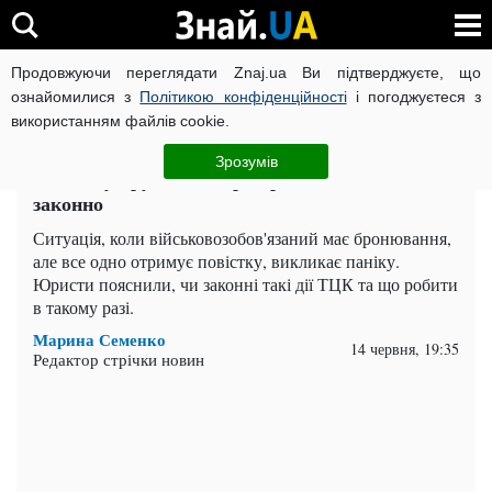
Продовжуючи переглядати Znaj.ua Ви підтверджуєте, що
ВІЙНА РОСІЇ ПРОТИ УКРАЇНИ
КОРОНАВІРУС В УКРАЇНІ І
ознайомилися з
Політикою конфіденційності
і погоджуєтеся з
використанням файлів cookie.
Головна
Важливе
ЧИТАТЬ НА РУССКОМ
Зрозумів
Повістку вручили попри бронювання: чи це
законно
Ситуація, коли військовозобов'язаний має бронювання,
але все одно отримує повістку, викликає паніку.
Юристи пояснили, чи законні такі дії ТЦК та що робити
в такому разі.
Марина Семенко
14 червня, 19:35
Редактор стрічки новин