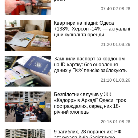
07:40 02.08.26
Квартири на півдні: Одеса
+138%, Херсон -14% — актуальні
ціни купівлі та оренди
21:20 01.08.26
Замінили паспорт за кордоном
на ID-картку: без оновлення
даних у ПФУ пенсію заблокують
21:10 01.08.26
Безпілотник влучив у ЖК
«Кадорр» в Аркадії Одеси: троє
постраждалих, серед них 18-
річний хлопець
20:15 01.08.26
9 загиблих, 28 поранених: РФ
атакувала Київ балістикою —