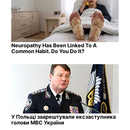
Neuropathy Has Been Linked To A
Common Habit. Do You Do It?
У Польщі заарештували ексзаступника
голови МВС України